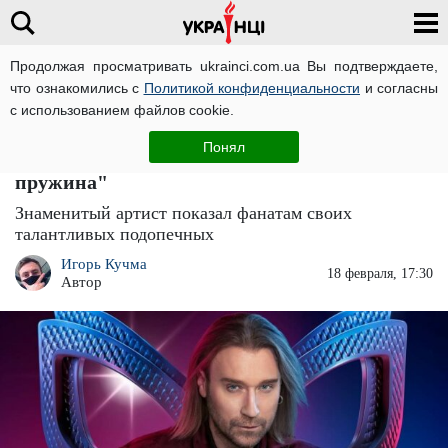
Продолжая просматривать ukrainci.com.ua Вы подтверждаете,
что ознакомились с
Политикой конфиденциальности
и согласны
Главная
Развлечения
ЧИТАТИ УКРАЇНСЬКОЮ
с использованием файлов cookie.
Олег Винник удовлетворил молодых
Понял
"волчиц" перед всей страной: "Как
пружина"
Знаменитый артист показал фанатам своих
талантливых подопечных
Игорь Кучма
18 февраля, 17:30
Автор