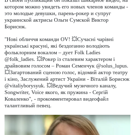
котором можно увидеть его новых членов команды -
это молодые девушки, парень-рокер и супруг
украинской актрисы Ольги Сумской Виктор
Борисюк.
"Нові обличчя команди OV! 💥Сучасні чарівні
українські красуні, які бездоганно володіють
фольклорним вокалом – дует Folk Ladies
@folk_ladies. 💥Рокер із сталевим характером і
драйвовим голосом – Роман Семенчук @solus_lupus.
💥Загартований сценою голос, відомий актор театру
і кіно, Заслужений артист України - Віталій Борисюк
@vitaliyborysyuk. 💥Ведучий музичного каналу,
Songwriter, Voice якого, як пружина - Сергій
Коваленко", - прокомментировал видеофайл
талантливый певец.