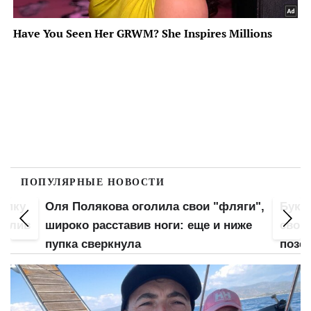
ПОПУЛЯРНЫЕ НОВОСТИ
попку
Оля Полякова оголила свои "фляги",
Букв
 слив
широко расставив ноги: еще и ниже
свою
пупка сверкнула
позе: