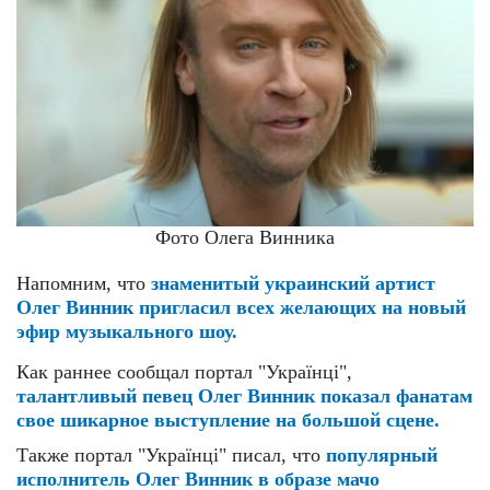
Фото Олега Винника
Напомним, что
знаменитый украинский артист
Олег Винник пригласил всех желающих на новый
эфир музыкального шоу.
Как раннее сообщал портал "Українці",
талантливый певец Олег Винник показал фанатам
свое шикарное выступление на большой сцене.
Также портал "Українці" писал, что
популярный
исполнитель Олег Винник в образе мачо