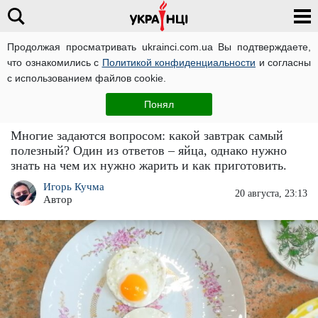
Продолжая просматривать ukrainci.com.ua Вы подтверждаете,
что ознакомились с
Политикой конфиденциальности
и согласны
Главная
Развлечения
ЧИТАТИ УКРАЇНСЬКОЮ
с использованием файлов cookie.
Самый полезный завтрак: на чем и как
Понял
правильно жарить яйца
Многие задаются вопросом: какой завтрак самый
полезный? Один из ответов – яйца, однако нужно
знать на чем их нужно жарить и как приготовить.
Игорь Кучма
20 августа, 23:13
Автор