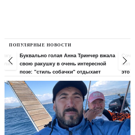
ПОПУЛЯРНЫЕ НОВОСТИ
попку
Буквально голая Анна Тринчер вжала
Сочн
 слив
свою ракушку в очень интересной
аппет
позе: "стиль собачки" отдыхает
это б