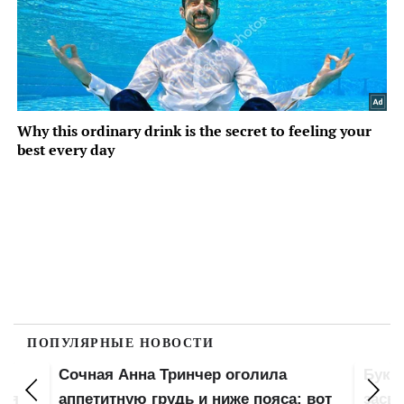
ПОПУЛЯРНЫЕ НОВОСТИ
Сочная Анна Тринчер оголила
Букв
для
аппетитную грудь и ниже пояса: вот
засве