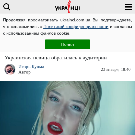
Продолжая просматривать ukrainci.com.ua Вы подтверждаете,
что ознакомились с
Политикой конфиденциальности
и согласны
Главная
Развлечения
ЧИТАТИ УКРАЇНСЬКОЮ
с использованием файлов cookie.
Босая Надя Дорофеева в коротеньком
Понял
топике рассказала о своих переменах
Украинская певица обратилась к аудитории
Игорь Кучма
23 января, 18:40
Автор