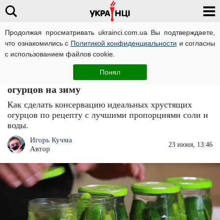
Продолжая просматривать ukrainci.com.ua Вы подтверждаете,
что ознакомились с
Политикой конфиденциальности
и согласны
Главная
Еда
ЧИТАТИ УКРАЇНСЬКОЮ
с использованием файлов cookie.
Делайте консервацию, пока цены
Понял
позволяют: рецепт идеальных малосольных
огурцов на зиму
Как сделать консервацию идеальных хрустящих
огурцов по рецепту с лучшими пропорциями соли и
воды.
Игорь Кучма
23 июня, 13:46
Автор