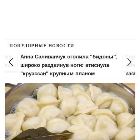
ПОПУЛЯРНЫЕ НОВОСТИ
попку
Анна Саливанчук оголила "бидоны",
Горя
 слив
широко раздвинув ноги: втиснула
пояс
"круассан" крупным планом
засве