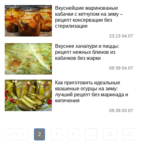
Вкуснейшие маринованые
кабачки с кетчупом на зиму –
рецепт консервации без
стерилизации
23:13 04.07
Вкуснее хачапури и пиццы:
рецепт нежных блинов из
кабачков без жарки
09:39 04.07
Как приготовить идеальные
квашеные огурцы на зиму:
лучший рецепт без маринада и
кипячения
09:39 03.07
‹
1
2
3
4
...
26
27