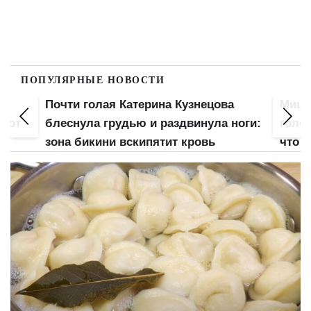
ПОПУЛЯРНЫЕ НОВОСТИ
Почти голая Катерина Кузнецова
Мицке
 вот
блеснула грудью и раздвинула ноги:
голо
зона бикини вскипятит кровь
что с