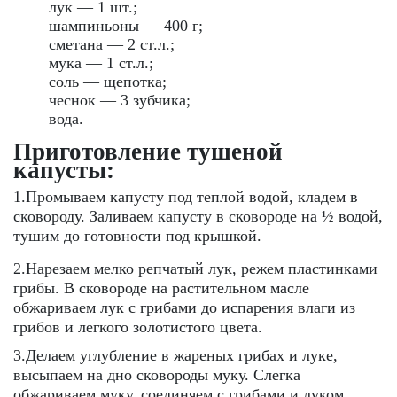
лук — 1 шт.;
шампиньоны — 400 г;
сметана — 2 ст.л.;
мука — 1 ст.л.;
соль — щепотка;
чеснок — 3 зубчика;
вода.
Приготовление тушеной
капусты:
1.Промываем капусту под теплой водой, кладем в
сковороду. Заливаем капусту в сковороде на ½ водой,
тушим до готовности под крышкой.
2.Нарезаем мелко репчатый лук, режем пластинками
грибы. В сковороде на растительном масле
обжариваем лук с грибами до испарения влаги из
грибов и легкого золотистого цвета.
3.Делаем углубление в жареных грибах и луке,
высыпаем на дно сковороды муку. Слегка
обжариваем муку, соединяем с грибами и луком,