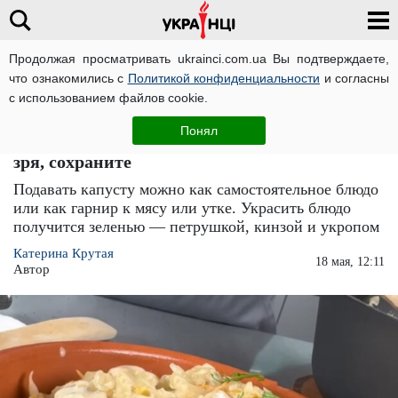
Продолжая просматривать ukrainci.com.ua Вы подтверждаете,
что ознакомились с
Политикой конфиденциальности
и согласны
Главная
Еда
ЧИТАТИ УКРАЇНСЬКОЮ
с использованием файлов cookie.
Салат из квашенной капусты с грибами:
Понял
такой рецепт вы еще не пробовали и очень
зря, сохраните
Подавать капусту можно как самостоятельное блюдо
или как гарнир к мясу или утке. Украсить блюдо
получится зеленью — петрушкой, кинзой и укропом
Катерина Крутая
18 мая, 12:11
Автор