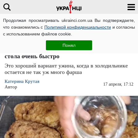
Продолжая просматривать ukrainci.com.ua Вы подтверждаете,
что ознакомились с
Политикой конфиденциальности
и согласны
Главная
Еда
ЧИТАТИ УКРАЇНСЬКОЮ
с использованием файлов cookie.
Если фарша осталось совсем чуть-чуть:
Понял
рецепт капустных котлет, которые сметут со
стола очень быстро
Это хороший вариант ужина, когда в холодильнике
остается не так уж много фарша
Катерина Крутая
17 апреля, 17:12
Автор