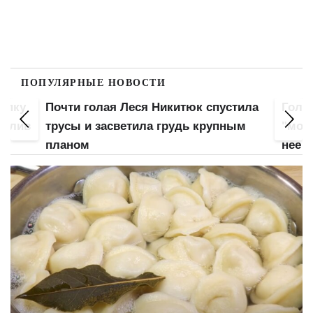
ПОПУЛЯРНЫЕ НОВОСТИ
попку
Почти голая Леся Никитюк спустила
Гола
 слив
трусы и засветила грудь крупным
"мохн
планом
нее