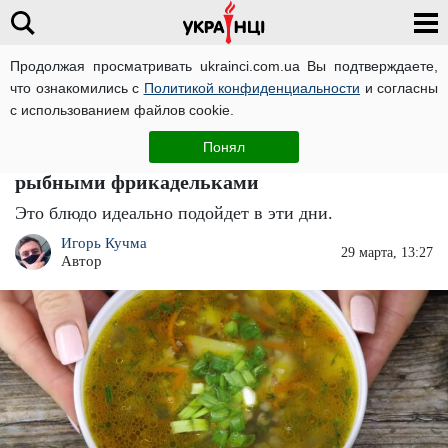
Продолжая просматривать ukrainci.com.ua Вы подтверждаете,
что ознакомились с
Политикой конфиденциальности
и согласны
Главная
Еда
ЧИТАТИ УКРАЇНСЬКОЮ
с использованием файлов cookie.
Идеальное блюдо во время Великого поста:
Понял
рецепт королевского гречневого супа с
рыбными фрикадельками
Это блюдо идеально подойдет в эти дни.
Игорь Кучма
29 марта, 13:27
Автор