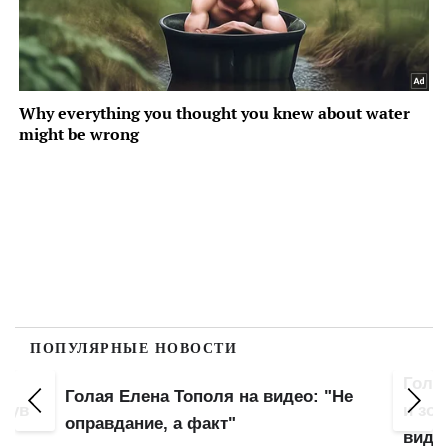
ПОПУЛЯРНЫЕ НОВОСТИ
Гола
Голая Елена Тополя на видео: "Не
инув
и зо
оправдание, а факт"
виде