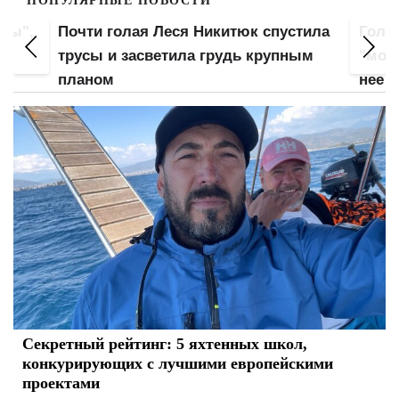
ПОПУЛЯРНЫЕ НОВОСТИ
оны",
Почти голая Леся Никитюк спустила
Гола
ла
трусы и засветила грудь крупным
"мохн
планом
нее
Секретный рейтинг: 5 яхтенных школ,
конкурирующих с лучшими европейскими
проектами