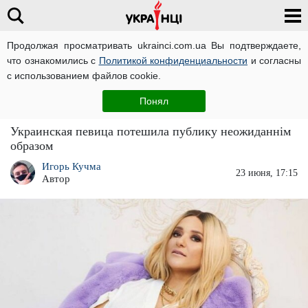
Продолжая просматривать ukrainci.com.ua Вы подтверждаете,
что ознакомились с
Политикой конфиденциальности
и согласны
Главная
Развлечения
ЧИТАТИ УКРАЇНСЬКОЮ
с использованием файлов cookie.
"Сильно": Наталья Могилевская потешила
Понял
украинцев голой грудью
Украинская певица потешила публику неожиданнім
образом
Игорь Кучма
23 июня, 17:15
Автор