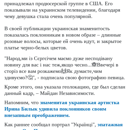
принадлежал продюсерской группе в США. Его
показывали на украинском телевидении, благодаря
чему девушка стала очень популярной.
В своей публикации украинская знаменитость
показалась поклонникам в новом образе – длинные
розовые волосы, которые ей очень идут, и закрытое
платье черно-белых цветов.
"Народ,ми із Сєргєічем маємо дуже несподівану
новину для вас і нас теж,якщо чесно...🙈Ввечері в
сторіз все вам розкажемо🙌Як думаєте,чим
здивуємо?🤔", - подписала свою фотографию певица.
Кроме этого, она указала геолокацию, где был сделан
данный кадр, – Майдан Независимости.
Напомним, что
знаменитая украинская артистка
Ирина Билык удивила поклонников своим
внезапным преображением.
Как раннее сообщал портрал "Українці",
эпатажная