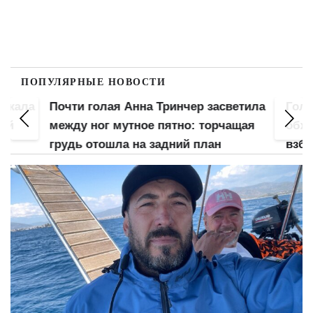
ПОПУЛЯРНЫЕ НОВОСТИ
вжала
Почти голая Анна Тринчер засветила
Голая
ой
между ног мутное пятно: торчащая
обжа
грудь отошла на задний план
взбу