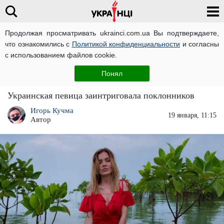
Продолжая просматривать ukrainci.com.ua Вы подтверждаете,
что ознакомились с
Политикой конфиденциальности
и согласны
Главная
Развлечения
ЧИТАТИ УКРАЇНСЬКОЮ
с использованием файлов cookie.
Розовые волосы и черные ногти: певица
Понял
MamaRika превратилась в панка
Украинская певица заинтриговала поклонников
Игорь Кучма
19 января, 11:15
Автор