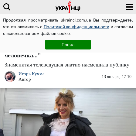
Продолжая просматривать ukrainci.com.ua Вы подтверждаете,
что ознакомились с
Политикой конфиденциальности
и согласны
Главная
Развлечения
ЧИТАТИ УКРАЇНСЬКОЮ
с использованием файлов cookie.
У Леси Никитюк в нижнем белье выросли
Понял
руки из заднего места: "Можно маленького
человечка..."
Знаменитая телеведущая знатно насмешила публику
Игорь Кучма
13 января, 17:10
Автор