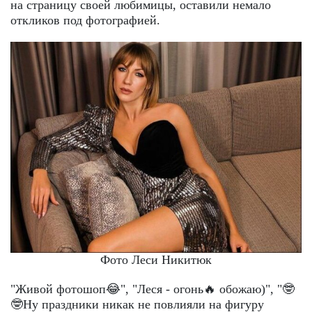
на страницу своей любимицы, оставили немало
откликов под фотографией.
Фото Леси Никитюк
"Живой фотошоп😂", "Леся - огонь🔥 обожаю)", "🤓
🤓Ну праздники никак не повлияли на фигуру