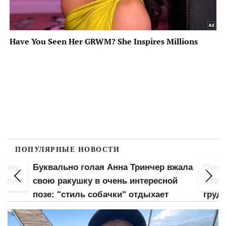
ПОПУЛЯРНЫЕ НОВОСТИ
попку
Буквально голая Анна Тринчер вжала
Почт
 слив
свою ракушку в очень интересной
межд
позе: "стиль собачки" отдыхает
груд