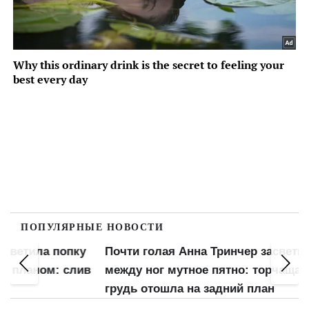
ПОПУЛЯРНЫЕ НОВОСТИ
попку
Почти голая Анна Тринчер засветила
Голая
 слив
между ног мутное пятно: торчащая
обжа
грудь отошла на задний план
взбу