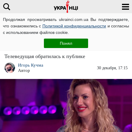
Продолжая просматривать ukrainci.com.ua Вы подтверждаете,
что ознакомились с
Политикой конфиденциальности
и согласны
Главная
Развлечения
ЧИТАТИ УКРАЇНСЬКОЮ
с использованием файлов cookie.
Леся Никитюк рассказала, как осчастливить
Понял
своих близких: "Нужно записать ..."
Телеведущая обратилась к публике
Игорь Кучма
30 декабря, 17:15
Автор