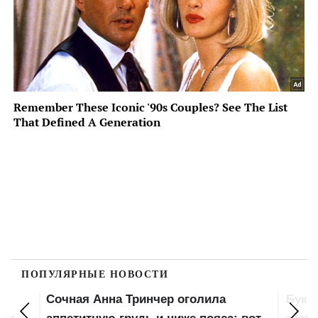
ПОПУЛЯРНЫЕ НОВОСТИ
Буквально голая Анна Тринчер
Почт