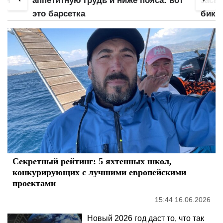
 вот
засветила сочный "орех": зона
блес
бикини и аппетитные активы сразят
зона
наповал
Секретный рейтинг: 5 яхтенных школ,
конкурирующих с лучшими европейскими
проектами
15:44 16.06.2026
Новый 2026 год даст то, что так