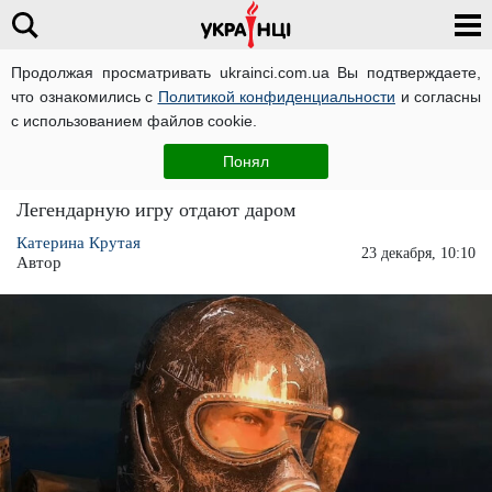
Продолжая просматривать ukrainci.com.ua Вы подтверждаете,
что ознакомились с
Политикой конфиденциальности
и согласны
Главная
Развлечения
ЧИТАТИ УКРАЇНСЬКОЮ
с использованием файлов cookie.
Metro 2033 Redux раздают бесплатно и
Понял
навсегда в Epic Games Store
Легендарную игру отдают даром
Катерина Крутая
23 декабря, 10:10
Автор