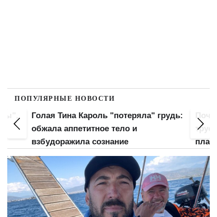
ПОПУЛЯРНЫЕ НОВОСТИ
оны",
Голая Тина Кароль "потеряла" грудь:
Почт
ла
обжала аппетитное тело и
трус
взбудоражила сознание
план