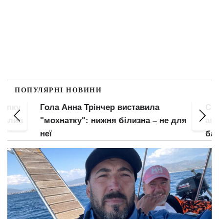
ПОПУЛЯРНІ НОВИНИ
пку
Гола Анна Трінчер виставила
Соко
злив
"мохнатку": нижня білизна – не для
апети
неї
барс