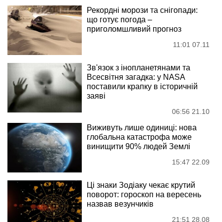
Рекордні морози та снігопади:
що готує погода –
приголомшливий прогноз
11:01 07.11
Зв'язок з інопланетянами та
Всесвітня загадка: у NASA
поставили крапку в історичній
заяві
06:56 21.10
Виживуть лише одиниці: нова
глобальна катастрофа може
винищити 90% людей Землі
15:47 22.09
Ці знаки Зодіаку чекає крутий
поворот: гороскоп на вересень
назвав везунчиків
21:51 28.08