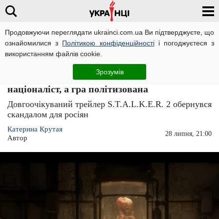
Продовжуючи переглядати ukrainci.com.ua Ви підтверджуєте, що
ознайомилися з
Політикою конфіденційності
і погоджуєтеся з
Головна
Розваги
ЧИТАТЬ НА РУССКОМ
використанням файлів cookie.
Росіяни пригоріли і впали в істерику через
Зрозумів
українську гру S.T.A.L.K.E.R. 2: Шевченко
націоналіст, а гра політизована
Довгоочікуваний трейлер S.T.A.L.K.E.R. 2 обернувся
скандалом для росіян
Катерина Крутая
28 липня, 21:00
Автор