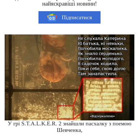
найяскравіші новини!
Підписатися
У грі S.T.A.L.K.E.R. 2 знайшли пасхалку з поемою
Шевченка,