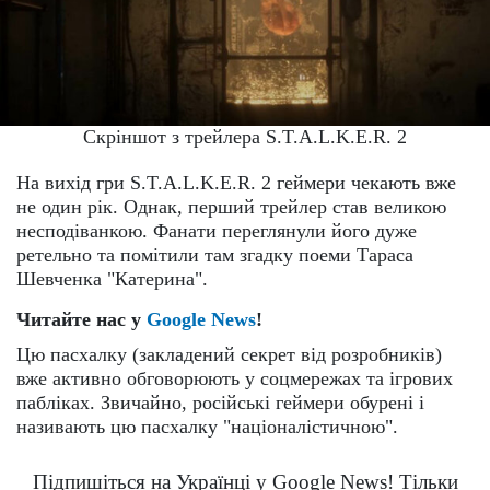
Скріншот з трейлера S.T.A.L.K.E.R. 2
На вихід гри S.T.A.L.K.E.R. 2 геймери чекають вже
не один рік. Однак, перший трейлер став великою
несподіванкою. Фанати переглянули його дуже
ретельно та помітили там згадку поеми Тараса
Шевченка "Катерина".
Читайте нас у
Google News
!
Цю пасхалку (закладений секрет від розробників)
вже активно обговорюють у соцмережах та ігрових
пабліках. Звичайно, російські геймери обурені і
називають цю пасхалку "націоналістичною".
Підпишіться на Українці у Google News! Тільки