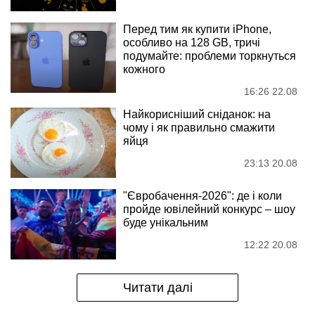
Перед тим як купити iPhone,
особливо на 128 GB, тричі
подумайте: проблеми торкнуться
кожного
16:26 22.08
Найкорисніший сніданок: на
чому і як правильно смажити
яйця
23:13 20.08
"Євробачення-2026": де і коли
пройде ювілейний конкурс – шоу
буде унікальним
12:22 20.08
Читати далі