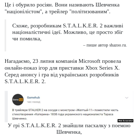
Це і обурило росіян. Вони називають Шевченка
"націонілістом", а трейлер "політизованим".
Схоже, розробникам S.T.A.L.K.E.R. 2 важливі
націоналістичні ідеї. Можливо, це просто збіг
чи помилка,
– пише автор shazoo.ru.
Нагадаємо, 23 липня компанія Microsoft провела
онлайн-показ ігор для приставки Xbox Series X.
Серед анонсу і гра від українських розробників
S.T.A.L.K.E.R. 2.
У грі S.T.A.L.K.E.R. 2 знайшли пасхалку з поемою
Шевченка,