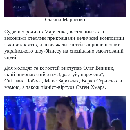
Оксана Марченко
Судячи з роликів Марченка, весільний зал з
високими стелями прикрашали величезні композиції
з живих квітів, а розважали гостей запрошені зірки
українського шоу-бізнесу на спеціально змонтованій
сцені.
Для молодят та їх гостей виступав Олег Винник,
який виконав свій хіт» Здрастуй, наречена",
Світлана Лобода, Макс Барських, Вєрка Сердючка з
мамою, а також піаніст-віртуоз Євген Хмара.