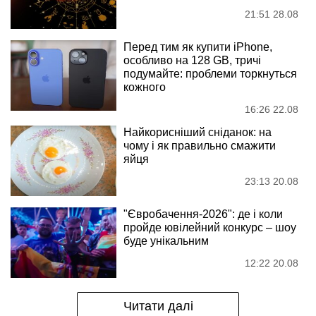
21:51 28.08
Перед тим як купити iPhone,
особливо на 128 GB, тричі
подумайте: проблеми торкнуться
кожного
16:26 22.08
Найкорисніший сніданок: на
чому і як правильно смажити
яйця
23:13 20.08
"Євробачення-2026": де і коли
пройде ювілейний конкурс – шоу
буде унікальним
12:22 20.08
Читати далі