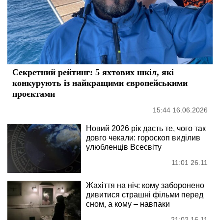
Секретний рейтинг: 5 яхтових шкіл, які
конкурують із найкращими європейськими
проєктами
15:44 16.06.2026
Новий 2026 рік дасть те, чого так
довго чекали: гороскоп виділив
улюбленців Всесвіту
11:01 26.11
Жахіття на ніч: кому заборонено
дивитися страшні фільми перед
сном, а кому – навпаки
21:02 16.11