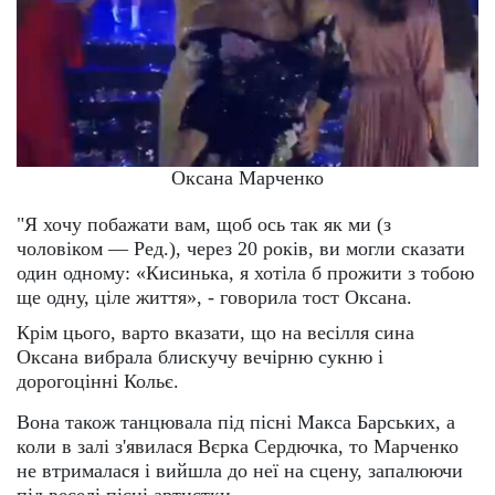
Оксана Марченко
"Я хочу побажати вам, щоб ось так як ми (з
чоловіком — Ред.), через 20 років, ви могли сказати
один одному: «Кисинька, я хотіла б прожити з тобою
ще одну, ціле життя», - говорила тост Оксана.
Крім цього, варто вказати, що на весілля сина
Оксана вибрала блискучу вечірню сукню і
дорогоцінні Кольє.
Вона також танцювала під пісні Макса Барських, а
коли в залі з'явилася Вєрка Сердючка, то Марченко
не втрималася і вийшла до неї на сцену, запалюючи