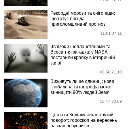
Рекордні морози та снігопади:
що готує погода –
приголомшливий прогноз
11:01 07.11
Зв'язок з інопланетянами та
Всесвітня загадка: у NASA
поставили крапку в історичній
заяві
06:56 21.10
Виживуть лише одиниці: нова
глобальна катастрофа може
винищити 90% людей Землі
15:47 22.09
Ці знаки Зодіаку чекає крутий
поворот: гороскоп на вересень
назвав везунчиків