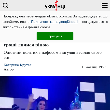
Продовжуючи переглядати ukrainci.com.ua Ви підтверджуєте, що
ознайомилися з
Політикою конфіденційності
і погоджуєтеся з
Головна
Розваги
ЧИТАТЬ НА РУССКОМ
використанням файлів cookie.
Медведчук і Марченко одружили сина:
Зрозумів
шикарний концерт, грандіозний салют,
гроші лилися рікою
Одіозний політик з пафосом відгуляв весілля свого
сина
Катерина Крутая
11 жовтня, 19:23
Автор