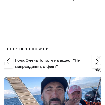
ПОПУЛЯРНІ НОВИНИ
Гола Олена Тополя засвітила попку
Оля 
е
та зону бікіні крупним планом: злив
широ
відео – початок
нижч