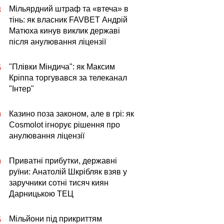
Мільярдний штраф та «втеча» в
3
тінь: як власник FAVBET Андрій
Матюха кинув виклик державі
після анулювання ліцензії
"Плівки Міндича": як Максим
5
Кріппа торгувався за телеканал
"Інтер"
Казино поза законом, але в грі: як
0
Cosmolot ігнорує рішення про
анулювання ліцензії
Приватні прибутки, державні
0
руїни: Анатолій Шкрібляк взяв у
заручники сотні тисяч киян
Дарницькою ТЕЦ
Мільйони під прикриттям
5