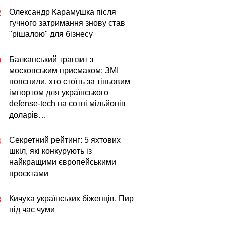
Олександр Карамушка після
2
гучного затримання знову став
"рішалою" для бізнесу
Балканський транзит з
0
московським присмаком: ЗМІ
пояснили, хто стоїть за тіньовим
імпортом для українського
defense-tech на сотні мільйонів
доларів…
Секретний рейтинг: 5 яхтових
4
шкіл, які конкурують із
найкращими європейськими
проєктами
Кичуха українських біженців. Пир
3
під час чуми