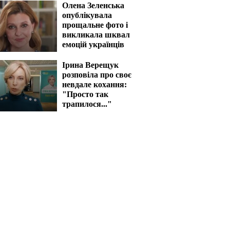
Олена Зеленська
опублікувала
прощальне фото і
викликала шквал
емоцій українців
Ірина Верещук
розповіла про своє
невдале кохання:
"Просто так
трапилося..."