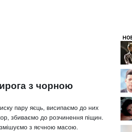
ирога з чорною
иску пару яєць, висипаємо до них
кор, збиваємо до розчинення піщин.
 змішуємо з яєчною масою.