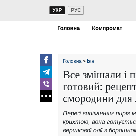
УКР
РУС
Головна
Компромат
Головна
Їжа
Все змішали і п
готовий: рецепт
смородини для 
Перед випіканням пиріг
крихтою, вона готуєтьс
вершкової олії з борошно