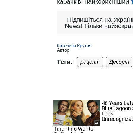
кабачків: найкорисніший
Підпишіться на Україн
News! Тільки найяскрав
Катерина Крутая
Автор
Теги:
рецепт
Десерт