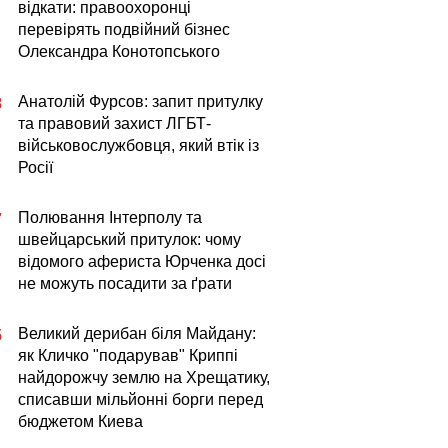
відкати: правоохоронці
перевірять подвійний бізнес
Олександра Конотопського
Анатолій Фурсов: запит притулку
8
та правовий захист ЛГБТ-
військовослужбовця, який втік із
Росії
Полювання Інтерполу та
7
швейцарський притулок: чому
відомого афериста Юрченка досі
не можуть посадити за ґрати
Великий дерибан біля Майдану:
5
як Кличко "подарував" Криппі
найдорожчу землю на Хрещатику,
списавши мільйонні борги перед
бюджетом Киева