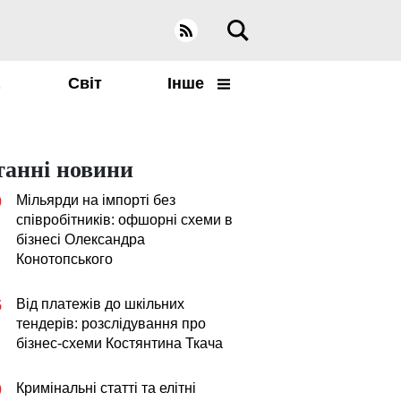
а
Світ
Інше
танні новини
Мільярди на імпорті без
0
співробітників: офшорні схеми в
бізнесі Олександра
Конотопського
Від платежів до шкільних
5
тендерів: розслідування про
бізнес-схеми Костянтина Ткача
Кримінальні статті та елітні
0