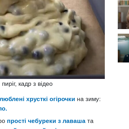
 пиріг, кадр з відео
люблені хрусткі огірочки
на зиму:
ло.
про
прості чебуреки з лаваша
та