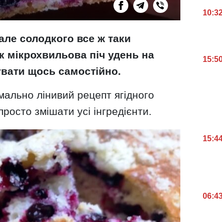
10:3
 але солодкого все ж таки
к мікрохвильова піч удень на
15:5
увати щось самостійно.
мально лінивий рецепт ягідного
просто змішати усі інгредієнти.
15:4
06:4