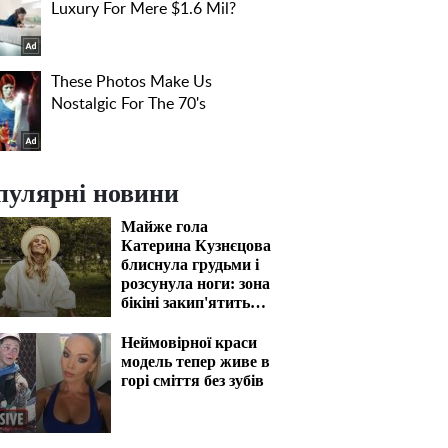
пулярні новини
Майже гола
Катерина Кузнєцова
блиснула грудьми і
розсунула ноги: зона
бікіні закип'ятить
кров
Неймовірної краси
модель тепер живе в
горі сміття без зубів