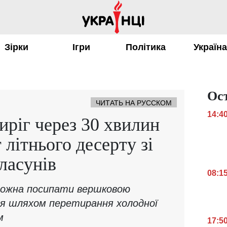
Зірки
Ігри
Політика
Україн
Ос
ЧИТАТЬ НА РУССКОМ
14:4
иріг через 30 хвилин
 літнього десерту зі
ласунів
08:1
 можна посипати вершковою
я шляхом перетирання холодної
м
17:5