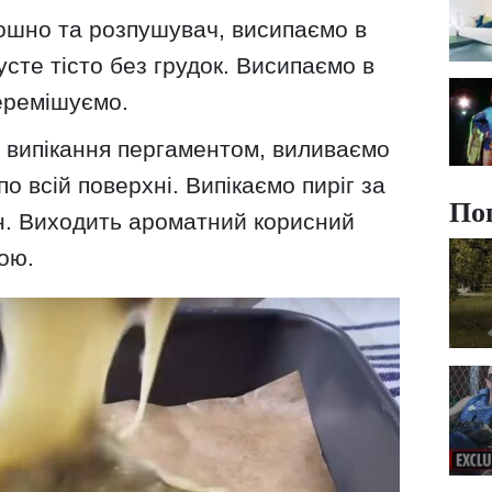
ошно та розпушувач, висипаємо в
усте тісто без грудок. Висипаємо в
еремішуємо.
 випікання пергаментом, виливаємо
по всій поверхні. Випікаємо пиріг за
По
ин. Виходить ароматний корисний
ою.