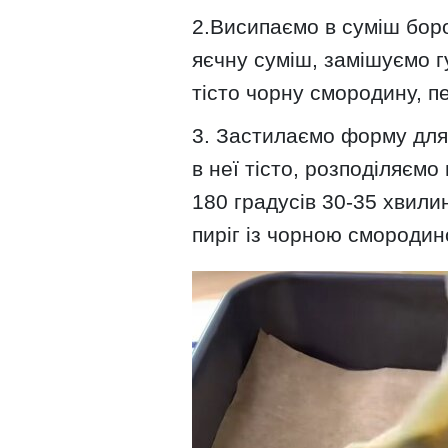
2.Висипаємо в суміш бор
яєчну суміш, замішуємо г
тісто чорну смородину, п
3. Застилаємо форму для
в неї тісто, розподіляємо 
180 градусів 30-35 хвил
пиріг із чорною смородин