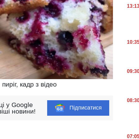
13:1
10:3
09:3
 пиріг, кадр з відео
08:3
ці у Google
Підписатися
іші новини!
07:0