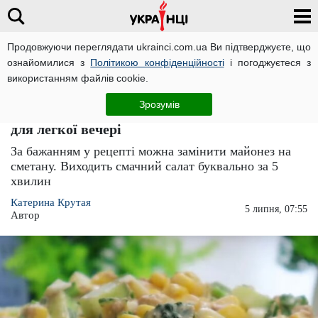
Продовжуючи переглядати ukrainci.com.ua Ви підтверджуєте, що
ознайомилися з
Політикою конфіденційності
і погоджуєтеся з
Головна
Їжа
ЧИТАТЬ НА РУССКОМ
використанням файлів cookie.
Літній салат з кукурудзою та рибними
Зрозумів
консервами за 5 хвилин: ідеальний рецепт
для легкої вечері
За бажанням у рецепті можна замінити майонез на
сметану. Виходить смачний салат буквально за 5
хвилин
Катерина Крутая
5 липня, 07:55
Автор