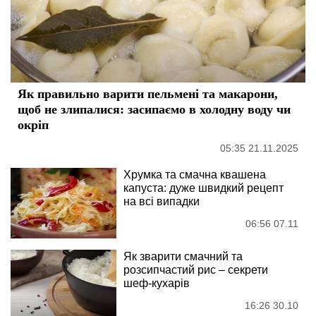
Як правильно варити пельмені та макарони,
щоб не злипалися: засипаємо в холодну воду чи
окріп
05:35 21.11.2025
Хрумка та смачна квашена
капуста: дуже швидкий рецепт
на всі випадки
06:56 07.11
Як зварити смачний та
розсипчастий рис – секрети
шеф-кухарів
16:26 30.10