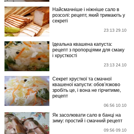
Найсмачніше і ніжніше сало в
розсолі: рецепт, який тримають у
секреті
23:13 29.10
Ідеальна квашена капуста:
рецепт з пропорціями для смаку
і хрусткості
23:13 24.10
Секрет хрусткої та смачної
квашеної капусти: обов'язково
зробіть це, і вона не гірчитиме,
рецепт
06:56 10.10
Як засолювати сало в банці на
зиму: простий і смачний рецепт
09:56 09.10