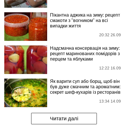
Пікантна аджика на зиму: рецепт
смакоти з "вогником" на всі
випадки життя
20:32 26.09
Надсмачна консервація на зиму:
рецепт маринованих помідорів з
перцем та яблуками
12:22 16.09
Як варити суп або борщ, щоб він
був дуже смачним та ароматним:
секрет шеф-кухарів із ресторанів
13:34 14.09
Читати далі