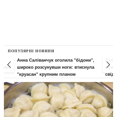
ПОПУЛЯРНІ НОВИНИ
Анна Саліванчук оголила "бідони",
Гола 
кавій
широко розсунувши ноги: втиснула
обжал
є
"круасан" крупним планом
свідо