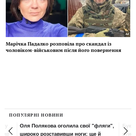
ПОПУЛЯРНІ НОВИНИ
пку
Оля Полякова оголила свої "фляги",
Букв
злив
широко розставивши ноги: ще й
втис