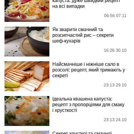
капуста: дуже швидкий рецепт
на всі випадки
06:56 07.11
Як зварити смачний та
розсипчастий рис – секрети
шеф-кухарів
16:26 30.10
Найсмачніше і ніжніше сало в
розсолі: рецепт, який тримають у
секреті
23:13 29.10
Ідеальна квашена капуста:
рецепт з пропорціями для смаку
і хрусткості
23:13 24.10
Секрет хрусткої та смачної