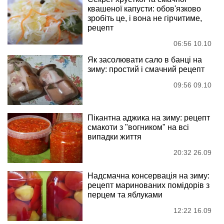
квашеної капусти: обов'язково
зробіть це, і вона не гірчитиме,
рецепт
06:56 10.10
Як засолювати сало в банці на
зиму: простий і смачний рецепт
09:56 09.10
Пікантна аджика на зиму: рецепт
смакоти з "вогником" на всі
випадки життя
20:32 26.09
Надсмачна консервація на зиму:
рецепт маринованих помідорів з
перцем та яблуками
12:22 16.09