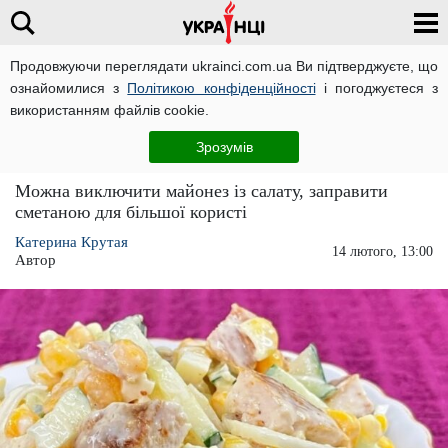
Продовжуючи переглядати ukrainci.com.ua Ви підтверджуєте, що
ознайомилися з
Політикою конфіденційності
і погоджуєтеся з
Головна
Їжа
ЧИТАТЬ НА РУССКОМ
використанням файлів cookie.
Салат "Кохання" на 14 лютого: бюджетна
Зрозумів
страва, яка перша зникне зі столу
Можна виключити майонез із салату, заправити
сметаною для більшої користі
Катерина Крутая
14 лютого, 13:00
Автор