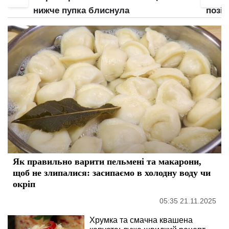
нижче пупка блиснула
позі:
Як правильно варити пельмені та макарони,
щоб не злипалися: засипаємо в холодну воду чи
окріп
05:35 21.11.2025
Хрумка та смачна квашена