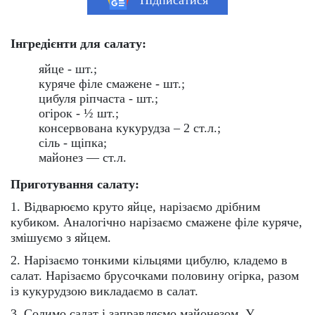
Підписатися
Інгредієнти для салату:
яйце - шт.;
куряче філе смажене - шт.;
цибуля ріпчаста - шт.;
огірок - ½ шт.;
консервована кукурудза – 2 ст.л.;
сіль - щіпка;
майонез — ст.л.
Приготування салату:
1. Відварюємо круто яйце, нарізаємо дрібним
кубиком. Аналогічно нарізаємо смажене філе куряче,
змішуємо з яйцем.
2. Нарізаємо тонкими кільцями цибулю, кладемо в
салат. Нарізаємо брусочками половину огірка, разом
із кукурудзою викладаємо в салат.
3. Солимо салат і заправляємо майонезом. У