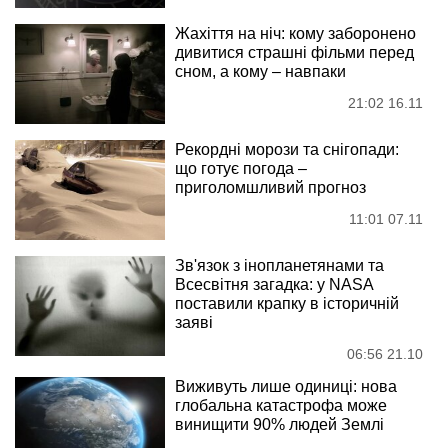
Жахіття на ніч: кому заборонено
дивитися страшні фільми перед
сном, а кому – навпаки
21:02 16.11
Рекордні морози та снігопади:
що готує погода –
приголомшливий прогноз
11:01 07.11
Зв'язок з інопланетянами та
Всесвітня загадка: у NASA
поставили крапку в історичній
заяві
06:56 21.10
Виживуть лише одиниці: нова
глобальна катастрофа може
винищити 90% людей Землі