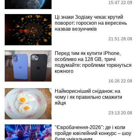
15:47 22.09
Ці знаки Зодіаку чекає крутий
поворот: гороскоп на вересень
назвав везунчиків
21:51 28.08
Перед тим як купити iPhone,
особливо на 128 GB, тричі
подумайте: проблеми торкнуться
кожного
16:26 22.08
Найкорисніший сніданок: на
чому і як правильно смажити
яйця
23:13 20.08
"Євробачення-2026": де і коли
пройде ювілейний конкурс – шоу
буде унікальним