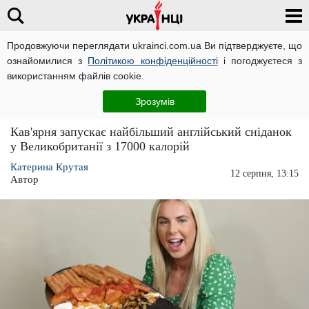
Продовжуючи переглядати ukrainci.com.ua Ви підтверджуєте, що
ознайомилися з
Політикою конфіденційності
і погоджуєтеся з
Головна
Розваги
ЧИТАТЬ НА РУССКОМ
використанням файлів cookie.
Кав'ярня запустила рекордний сніданок на
Зрозумів
17 000 калорій
Кав'ярня запускає найбільший англійський сніданок
у Великобританії з 17000 калорій
Катерина Крутая
12 серпня, 13:15
Автор