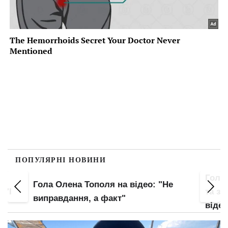
ПОПУЛЯРНІ НОВИНИ
Гола Олена Тополя засвітила попку
Майж
е
та зону бікіні крупним планом: злив
труси
відео – початок
план