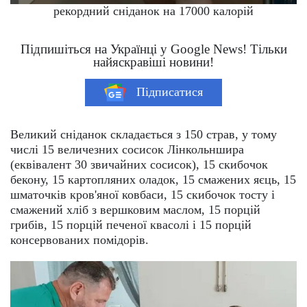
рекордний сніданок на 17000 калорій
Підпишіться на Українці у Google News! Тільки
найяскравіші новини!
Підписатися
Великий сніданок складається з 150 страв, у тому
числі 15 величезних сосисок Лінкольншира
(еквівалент 30 звичайних сосисок), 15 скибочок
бекону, 15 картопляних оладок, 15 смажених яєць, 15
шматочків кров'яної ковбаси, 15 скибочок тосту і
смажений хліб з вершковим маслом, 15 порцій
грибів, 15 порцій печеної квасолі і 15 порцій
консервованих помідорів.