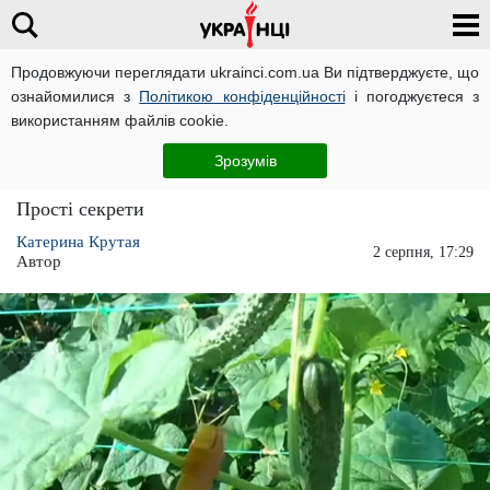
Продовжуючи переглядати ukrainci.com.ua Ви підтверджуєте, що
ознайомилися з
Політикою конфіденційності
і погоджуєтеся з
Головна
Розваги
ЧИТАТЬ НА РУССКОМ
використанням файлів cookie.
Хрумкі та смачні - як правильно доглядати
Зрозумів
за огірками
Прості секрети
Катерина Крутая
2 серпня, 17:29
Автор