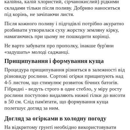
калійна, калій хлористий, сірчанокислий) рідкими
складами тільки після поливу. Добриво наноситься
під корінь, не зачіпаючи листя.
Після кожного поливу і підгодівлі потрібно акуратно
розбивати утворилася суху жорстку земляну кірку,
намагаючись при цьому не пошкодити корінці.
Не варто забувати про прополку, інакше бур'яни
«задушать» молоді саджанці.
Прищипування і формування куща
Процедура прищипування різниться в залежності від
різновиду рослини. Сортові огірки прищипують над
4-5 листом, що стимулює розвиток бічних батогів.
Гібридні - ведуть строго в одне стебло, у міру росту
рослини поступово видаляють нижні гілки до висоти
в 50 см. Слід пам'ятати, що формування куща
полегшує догляд за ним.
Догляд за огірками в холодну погоду
На відкритому грунті необхідно використовувати