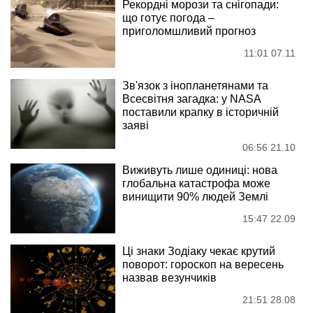
Рекордні морози та снігопади:
що готує погода –
приголомшливий прогноз
11:01 07.11
Зв'язок з інопланетянами та
Всесвітня загадка: у NASA
поставили крапку в історичній
заяві
06:56 21.10
Виживуть лише одиниці: нова
глобальна катастрофа може
винищити 90% людей Землі
15:47 22.09
Ці знаки Зодіаку чекає крутий
поворот: гороскоп на вересень
назвав везунчиків
21:51 28.08