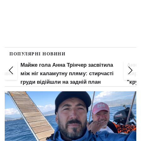
ПОПУЛЯРНІ НОВИНИ
Майже гола Анна Трінчер засвітила
Анна 
кавій
між ніг каламутну пляму: стирчасті
широ
є
груди відійшли на задній план
"кру