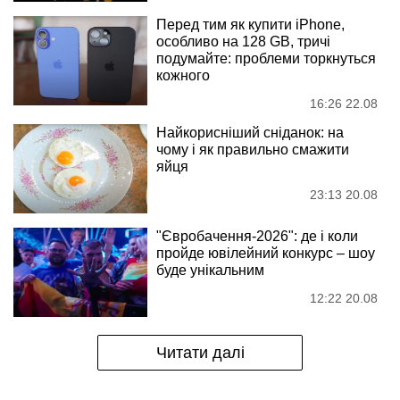
Перед тим як купити iPhone,
особливо на 128 GB, тричі
подумайте: проблеми торкнуться
кожного
16:26 22.08
Найкорисніший сніданок: на
чому і як правильно смажити
яйця
23:13 20.08
"Євробачення-2026": де і коли
пройде ювілейний конкурс – шоу
буде унікальним
12:22 20.08
Читати далі