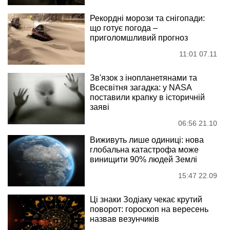
Рекордні морози та снігопади:
що готує погода –
приголомшливий прогноз
11:01 07.11
Зв'язок з інопланетянами та
Всесвітня загадка: у NASA
поставили крапку в історичній
заяві
06:56 21.10
Виживуть лише одиниці: нова
глобальна катастрофа може
винищити 90% людей Землі
15:47 22.09
Ці знаки Зодіаку чекає крутий
поворот: гороскоп на вересень
назвав везунчиків