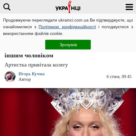
Продовжуючи переглядати ukrainci.com.ua Ви підтверджуєте, що
ознайомилися з
Політикою конфіденційності
і погоджуєтеся з
Головна
Розваги
ЧИТАТЬ НА РУССКОМ
використанням файлів cookie.
Поки чоловік не бачить: Оля Полякова в
Зрозумів
міні-сукні блиснула дечим цікавим перед
іншим чоловіком
Артистка привітала колегу
Игорь Кучма
6 січня, 09:45
Автор