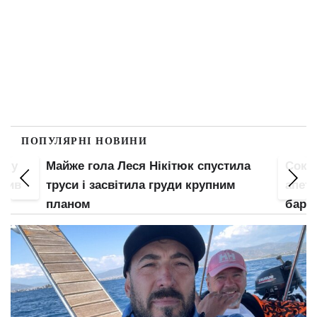
ПОПУЛЯРНІ НОВИНИ
пку
Майже гола Леся Нікітюк спустила
Соко
злив
труси і засвітила груди крупним
апети
планом
барс