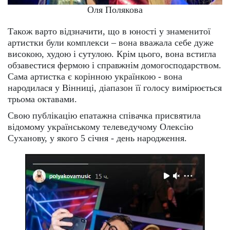
Оля Полякова
Також варто відзначити, що в юності у знаменитої
артистки були комплекси – вона вважала себе дуже
високою, худою і сутулою. Крім цього, вона встигла
обзавестися фермою і справжнім домогосподарством.
Сама артистка є корінною українкою - вона
народилася у Вінниці, діапазон її голосу вимірюється
трьома октавами.
Свою публікацію епатажна співачка присвятила
відомому українському телеведучому Олексію
Суханову, у якого 5 січня - день народження.