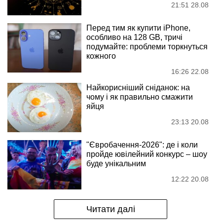
21:51 28.08
Перед тим як купити iPhone,
особливо на 128 GB, тричі
подумайте: проблеми торкнуться
кожного
16:26 22.08
Найкорисніший сніданок: на
чому і як правильно смажити
яйця
23:13 20.08
"Євробачення-2026": де і коли
пройде ювілейний конкурс – шоу
буде унікальним
12:22 20.08
Читати далі