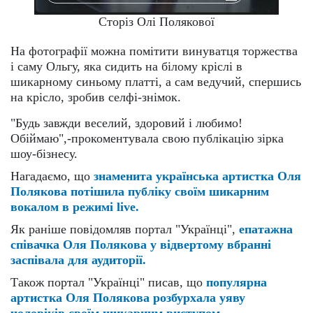
Сторіз Олі Полякової
На фотографії можна помітити винуватця торжества
і саму Ольгу, яка сидить на білому кріслі в
шикарному синьому платті, а сам ведучий, спершись
на крісло, зробив селфі-знімок.
"Будь завжди веселий, здоровий і любимо!
Обіймаю",-прокоментувала свою публікацію зірка
шоу-бізнесу.
Нагадаємо, що
знаменита українська артистка Оля
Полякова потішила публіку своїм шикарним
вокалом в режимі live.
Як раніше повідомляв портал "Українці",
епатажна
співачка Оля Полякова у відвертому вбранні
заспівала для аудиторії.
Також портал "Українці" писав, що
популярна
артистка Оля Полякова розбурхала уяву
чоловіків своїм шикарним виступом.