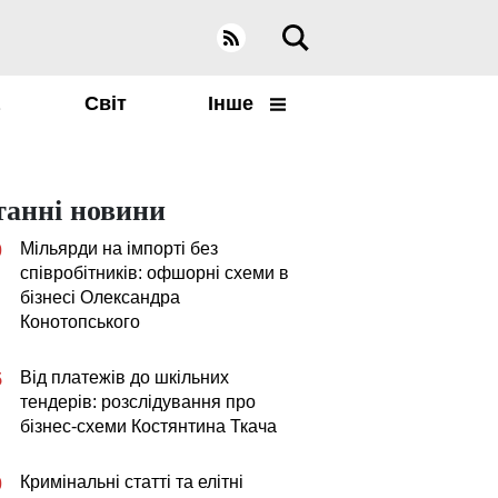
а
Світ
Інше
танні новини
Мільярди на імпорті без
0
співробітників: офшорні схеми в
бізнесі Олександра
Конотопського
Від платежів до шкільних
5
тендерів: розслідування про
бізнес-схеми Костянтина Ткача
Кримінальні статті та елітні
0