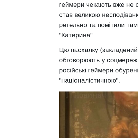
геймери чекають вже не 
став великою несподіван
ретельно та помітили та
"Катерина".
Цю пасхалку (закладений 
обговорюють у соцмережах
російські геймери обурен
"націоналістичною".