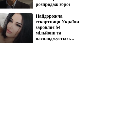
розпродаж зброї
Найдорожча
ескортниця України
заробляє $4
мільйони та
насолоджується
життям