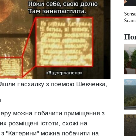
По
знайшли пасхалку з поемою Шевченка,
я
йлеру можна побачити приміщення з
ких розміщені істоти, схожі на
 з "Катерини" можна побачити на