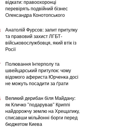
відкати: правоохоронці
перевірять подвійний бізнес
Олександра Конотопського
Анатолій Фурсов: запит притулку
8
та правовий захист ЛГБТ-
військовослужбовця, який втік із
Росії
Полювання Інтерполу та
7
швейцарський притулок: чому
відомого афериста Юрченка досі
не можуть посадити за ґрати
Великий дерибан біля Майдану:
5
як Кличко "подарував" Криппі
найдорожчу землю на Хрещатику,
списавши мільйонні борги перед
бюджетом Киева