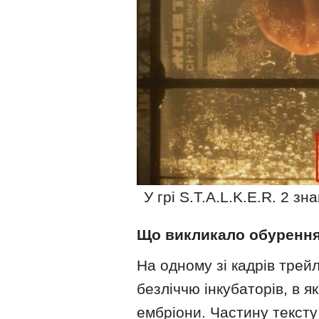
У грі S.T.A.L.K.E.R. 2 
Що викликало обуренн
На одному зі кадрів тре
безліччю інкубаторів, в я
ембріони. Частину тексту