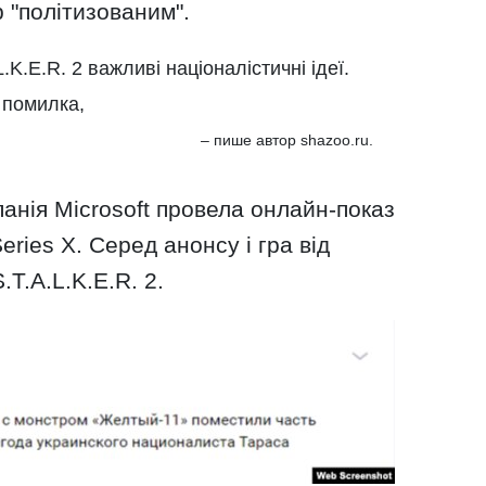
р "політизованим".
K.E.R. 2 важливі націоналістичні ідеї.
 помилка,
– пише автор shazoo.ru.
анія Microsoft провела онлайн-показ
eries X. Серед анонсу і гра від
.T.A.L.K.E.R. 2.