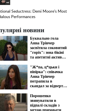
пулярні новини
Буквально гола
Анна Трінчер
засвітила соковитий
"горіх": зона бікіні
та апетитні активи
вразять наповал
"Ж*па, ц*цьки і
піпірка": співачка
Анна Трінчер
потрапила в
скандал за відверті
фото
Порошенко
звинуватили в
підпалі складів з
метою приховати