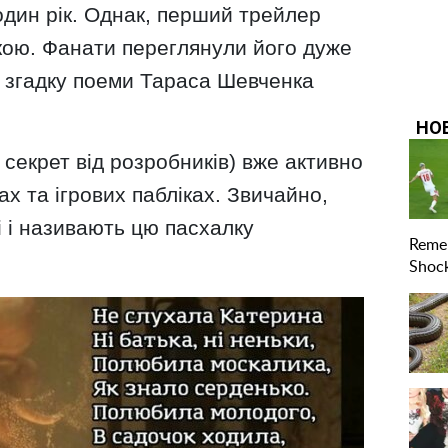
один рік. Однак, перший трейлер
кою. Фанати переглянули його дуже
м згадку поеми Тараса Шевченка
секрет від розробників) вже активно
 та ігрових пабліках. Звичайно,
і і називають цю пасхалку