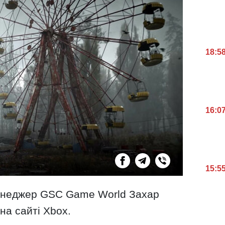
18:5
16:0
15:5
енеджер GSC Game World Захар
на сайті Xbox.