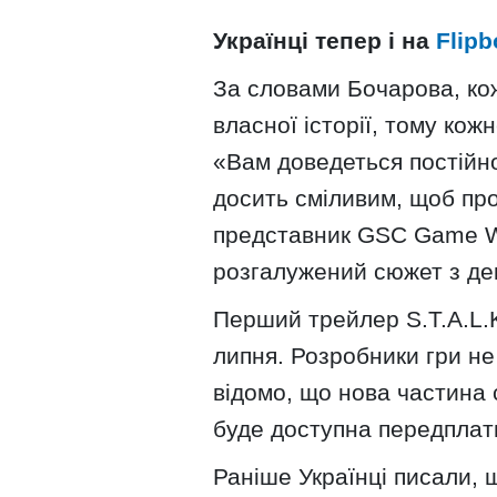
Українці тепер і на
Flipb
За словами Бочарова, ко
власної історії, тому ко
«Вам доведеться постійно
досить сміливим, щоб про
представник GSC Game Wo
розгалужений сюжет з дек
Перший трейлер S.T.A.L.
липня. Розробники гри не
відомо, що нова частина с
буде доступна передпла
Раніше Українці писали, щ