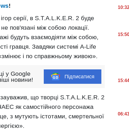
ews
!
10:3
ігор серії, в S.T.A.L.K.E.R. 2 буде
 не пов'язані між собою локації.
15:5
нажі будуть взаємодіяти між собою,
сті гравця. Завдяки системі A-Life
«змінює і по справжньому живою».
ці у Google
Підписатися
іші новини!
15:4
зауважив, що творці S.T.A.L.K.E.R. 2
ЧАЕС як самостійного персонажа
06:4
сце, з мутують істотами, смертельної
нергією».