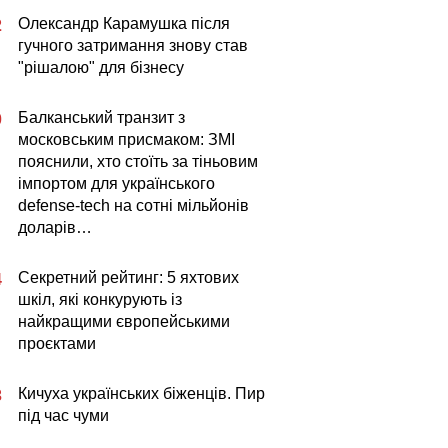
Олександр Карамушка після
2
гучного затримання знову став
"рішалою" для бізнесу
Балканський транзит з
0
московським присмаком: ЗМІ
пояснили, хто стоїть за тіньовим
імпортом для українського
defense-tech на сотні мільйонів
доларів…
Секретний рейтинг: 5 яхтових
4
шкіл, які конкурують із
найкращими європейськими
проєктами
Кичуха українських біженців. Пир
3
під час чуми