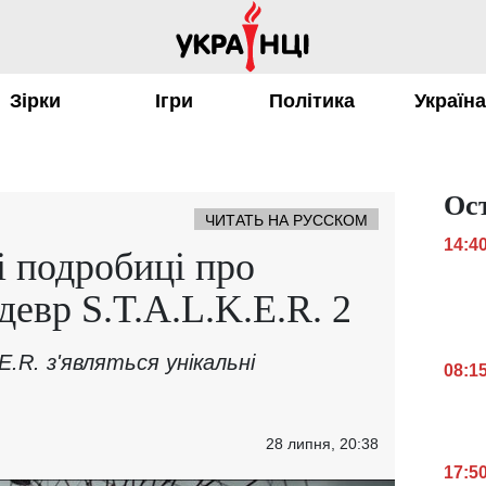
Зірки
Ігри
Політика
Україн
Ос
ЧИТАТЬ НА РУССКОМ
14:4
і подробиці про
девр S.T.A.L.K.E.R. 2
K.E.R. з'являться унікальні
08:1
28 липня, 20:38
17:5