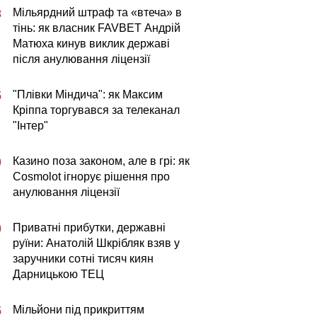
Мільярдний штраф та «втеча» в
3
тінь: як власник FAVBET Андрій
Матюха кинув виклик державі
після анулювання ліцензії
"Плівки Міндича": як Максим
5
Кріппа торгувався за телеканал
"Інтер"
Казино поза законом, але в грі: як
0
Cosmolot ігнорує рішення про
анулювання ліцензії
Приватні прибутки, державні
0
руїни: Анатолій Шкрібляк взяв у
заручники сотні тисяч киян
Дарницькою ТЕЦ
Мільйони під прикриттям
5