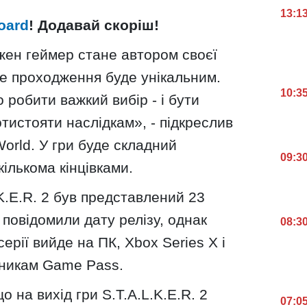
13:1
oard
! Додавай скоріш!
жен геймер стане автором своєї
жне проходження буде унікальним.
10:3
 робити важкий вибір - і бути
тистояти наслідкам», - підкреслив
rld. У гри буде складний
09:3
ількома кінцівками.
K.E.R. 2 був представлений 23
 повідомили дату релізу, однак
08:3
ерії вийде на ПК, Xbox Series X і
тникам Game Pass.
о на вихід гри S.T.A.L.K.E.R. 2
07:0