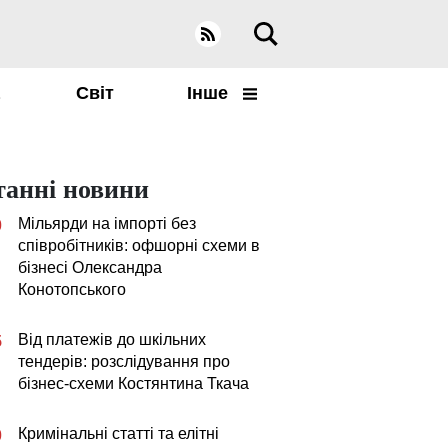
а
Світ
Інше
танні новини
Мільярди на імпорті без
0
співробітників: офшорні схеми в
бізнесі Олександра
Конотопського
Від платежів до шкільних
5
тендерів: розслідування про
бізнес-схеми Костянтина Ткача
Кримінальні статті та елітні
0