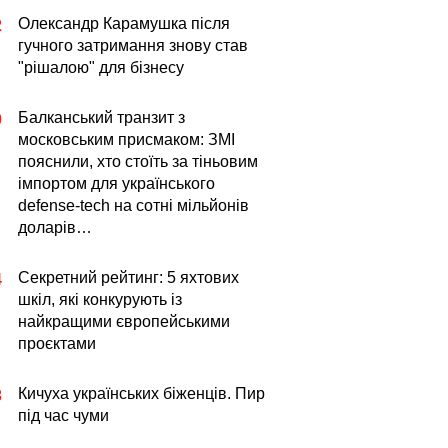
Олександр Карамушка після
2
гучного затримання знову став
"рішалою" для бізнесу
Балканський транзит з
0
московським присмаком: ЗМІ
пояснили, хто стоїть за тіньовим
імпортом для українського
defense-tech на сотні мільйонів
доларів…
Секретний рейтинг: 5 яхтових
4
шкіл, які конкурують із
найкращими європейськими
проєктами
Кичуха українських біженців. Пир
3
під час чуми