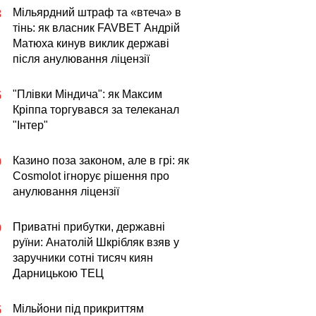
Мільярдний штраф та «втеча» в
3
тінь: як власник FAVBET Андрій
Матюха кинув виклик державі
після анулювання ліцензії
"Плівки Міндича": як Максим
5
Кріппа торгувався за телеканал
"Інтер"
Казино поза законом, але в грі: як
0
Cosmolot ігнорує рішення про
анулювання ліцензії
Приватні прибутки, державні
0
руїни: Анатолій Шкрібляк взяв у
заручники сотні тисяч киян
Дарницькою ТЕЦ
Мільйони під прикриттям
5