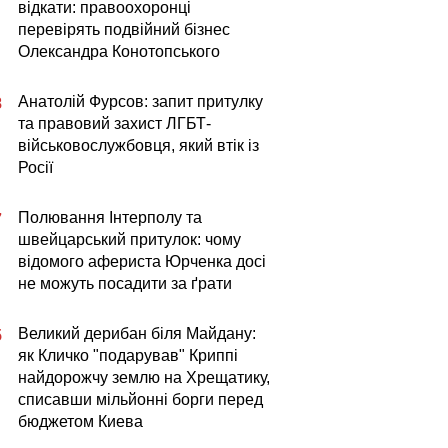
відкати: правоохоронці
перевірять подвійний бізнес
Олександра Конотопського
Анатолій Фурсов: запит притулку
8
та правовий захист ЛГБТ-
військовослужбовця, який втік із
Росії
Полювання Інтерполу та
7
швейцарський притулок: чому
відомого афериста Юрченка досі
не можуть посадити за ґрати
Великий дерибан біля Майдану:
5
як Кличко "подарував" Криппі
найдорожчу землю на Хрещатику,
списавши мільйонні борги перед
бюджетом Киева