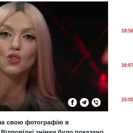
18:5
16:0
15:5
ла свою фотографію в
 Відповідні знімки було показано