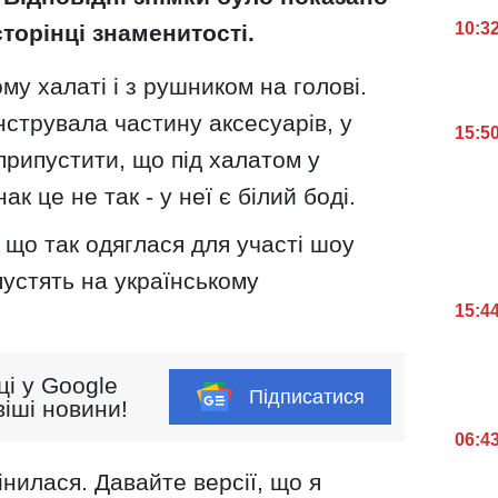
10:3
сторінці знаменитості.
му халаті і з рушником на голові.
струвала частину аксесуарів, у
15:5
припустити, що під халатом у
ак це не так - у неї є білий боді.
що так одяглася для участі шоу
устять на українському
15:4
ці у Google
Підписатися
іші новини!
06:4
інилася. Давайте версії, що я