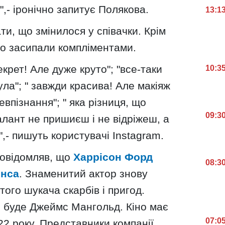
,- іронічно запитує Полякова.
13:1
и, що змінилося у співачки. Крім
но засипали компліментами.
екрет! Але дуже круто"; "все-таки
10:3
ула"; " завжди красива! Але макіяж
впізнання"; " яка різниця, що
09:3
алант не пришиєш і не відріжеш, а
,- пишуть користувачі Instagram.
овідомляв, що
Харрісон Форд
08:3
онса
. Знаменитий актор знову
того шукача скарбів і пригод.
 буде Джеймс Мангольд. Кіно має
07:0
22 року. Представники компанії