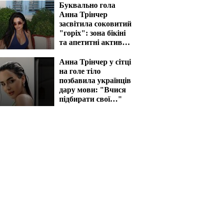
Буквально гола
Анна Трінчер
засвітила соковитий
"горіх": зона бікіні
та апетитні активи
вразять наповал
Анна Трінчер у сітці
на голе тіло
позбавила українців
дару мови: "Вчися
підбирати свої…"