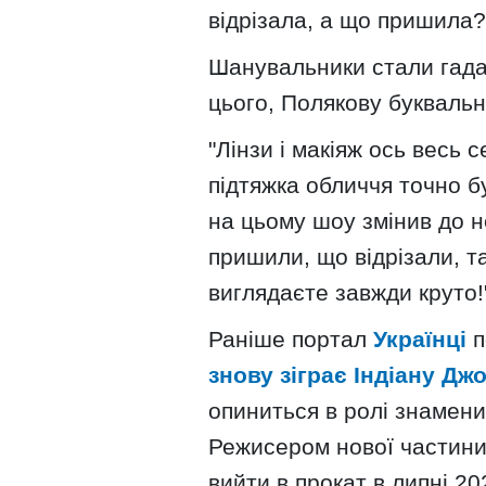
відрізала, а що пришила?"
Шанувальники стали гадат
цього, Полякову букваль
"Лінзи і макіяж ось весь с
підтяжка обличчя точно б
на цьому шоу змінив до не
пришили, що відрізали, т
виглядаєте завжди круто!"
Раніше портал
Українці
п
знову зіграє Індіану Дж
опиниться в ролі знамени
Режисером нової частини
вийти в прокат в липні 20