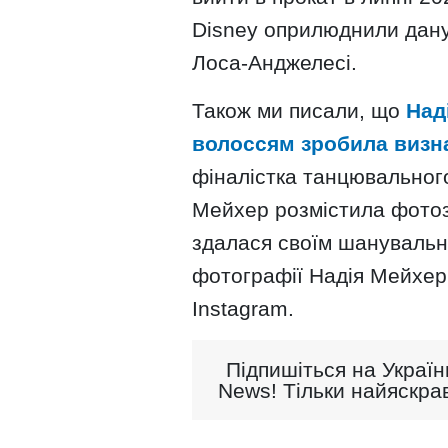
Disney оприлюднили дану 
Лоса-Анджелесі.
Також ми писали, що
Над
волоссям зробила визн
фіналістка танцювального
Мейхер розмістила фотозн
здалася своїм шанувальн
фотографії Надія Мейхер 
Instagram.
Підпишіться на Україн
News! Тільки найяскрав