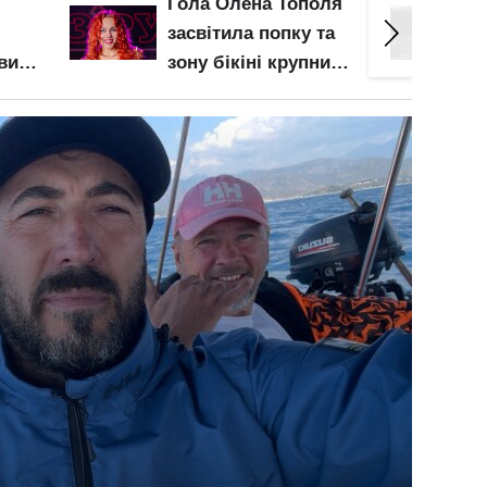
оля
Майже гола Надя
Майже
та
Дорофєєва
спуст
ним
закип'ятила
груди
део
температуру