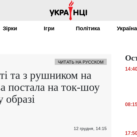
Зірки
Ігри
Політика
Україн
Ос
ЧИТАТЬ НА РУССКОМ
14:4
ті та з рушником на
ва постала на ток-шоу
у образі
08:1
12 грудня, 14:15
17:5