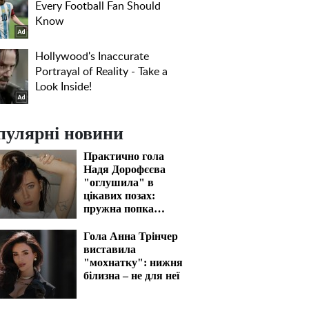
пулярні новини
Практично гола
Надя Дорофєєва
"оглушила" в
цікавих позах:
пружна попка
закип'ятить кров
Гола Анна Трінчер
виставила
"мохнатку": нижня
білизна – не для неї