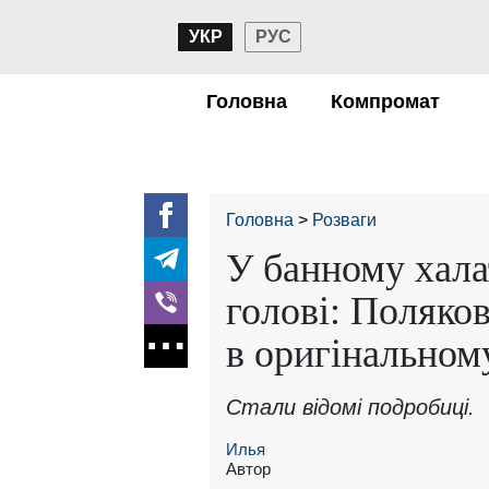
УКР
РУС
Головна
Компромат
Головна
Розваги
У банному хала
голові: Поляко
в оригінальном
Стали відомі подробиці.
Илья
Автор