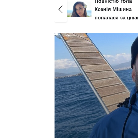
Повністю гола
Гола Олена Топ
Ксенія Мішина
засвітила попку 
попалася за цікавим
зону бікіні круп
"ритуалом": "І так
планом: злив ві
п'ять разів"
– початок