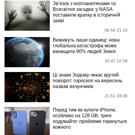
Зв'язок з інопланетянами та
Всесвітня загадка: у NASA
поставили крапку в історичній
заяві
06:56 21.10
Виживуть лише одиниці: нова
глобальна катастрофа може
винищити 90% людей Землі
15:47 22.09
Ці знаки Зодіаку чекає крутий
поворот: гороскоп на вересень
назвав везунчиків
21:51 28.08
Перед тим як купити iPhone,
особливо на 128 GB, тричі
подумайте: проблеми торкнуться
кожного