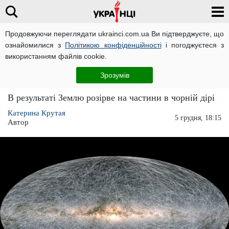
Продовжуючи переглядати ukrainci.com.ua Ви підтверджуєте, що
ознайомилися з
Політикою конфіденційності
і погоджуєтеся з
Головна
Розваги
ЧИТАТЬ НА РУССКОМ
використанням файлів cookie.
Астрономи виявили, що Земля набагато
Зрозумів
ближче до чорної діри, ніж вважалося раніше
В результаті Землю розірве на частини в чорній дірі
Катерина Крутая
5 грудня, 18:15
Автор