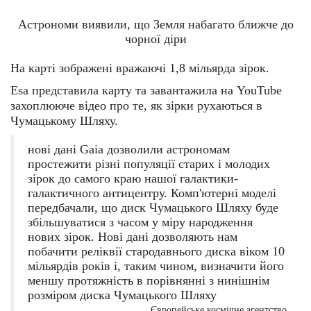
Астрономи виявили, що Земля набагато ближче до
чорної діри
На карті зображені вражаючі 1,8 мільярда зірок.
Esa представила карту та завантажила на YouTube
захоплююче відео про те, як зірки рухаються в
Чумацькому Шляху.
нові дані Gaia дозволили астрономам
простежити різні популяції старих і молодих
зірок до самого краю нашої галактики-
галактичного антицентру. Комп'ютерні моделі
передбачали, що диск Чумацького Шляху буде
збільшуватися з часом у міру народження
нових зірок. Нові дані дозволяють нам
побачити реліквії стародавнього диска віком 10
мільярдів років і, таким чином, визначити його
меншу протяжність в порівнянні з нинішнім
розміром диска Чумацького Шляху
Європейське космічне агентство