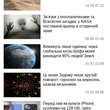
11:01 07.11
Зв'язок з інопланетянами та
Всесвітня загадка: у NASA
поставили крапку в історичній
заяві
06:56 21.10
Виживуть лише одиниці: нова
глобальна катастрофа може
винищити 90% людей Землі
15:47 22.09
Ці знаки Зодіаку чекає крутий
поворот: гороскоп на вересень
назвав везунчиків
21:51 28.08
Перед тим як купити iPhone,
особливо на 128 GB, тричі