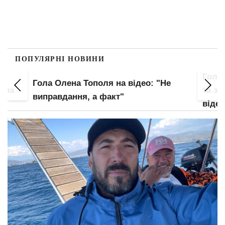
ПОПУЛЯРНІ НОВИНИ
а
Гола
Гола Олена Тополя на відео: "Не
ужна
та зо
виправдання, а факт"
відео