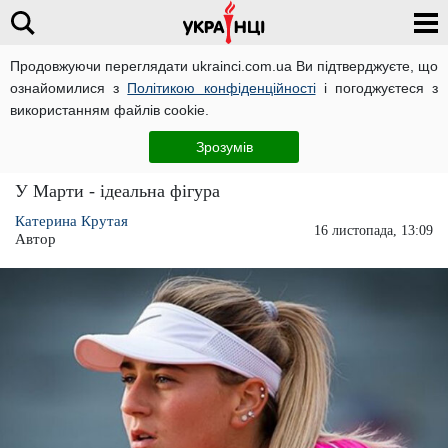
Продовжуючи переглядати ukrainci.com.ua Ви підтверджуєте, що
ознайомилися з
Політикою конфіденційності
і погоджуєтеся з
Головна
Розваги
ЧИТАТЬ НА РУССКОМ
використанням файлів cookie.
Українська тенісистка Марта Костюк
Зрозумів
похвалилася пружним горіхом
У Марти - ідеальна фігура
Катерина Крутая
16 листопада, 13:09
Автор