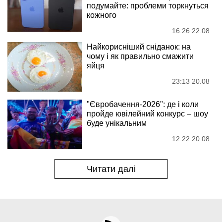
подумайте: проблеми торкнуться
кожного
16:26 22.08
Найкорисніший сніданок: на
чому і як правильно смажити
яйця
23:13 20.08
"Євробачення-2026": де і коли
пройде ювілейний конкурс – шоу
буде унікальним
12:22 20.08
Читати далі