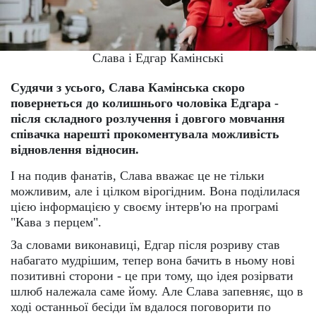
Слава і Едгар Камінські
Судячи з усього, Слава Камінська скоро
повернеться до колишнього чоловіка Едгара -
після складного розлучення і довгого мовчання
співачка нарешті прокоментувала можливість
відновлення відносин.
І на подив фанатів, Слава вважає це не тільки
можливим, але і цілком вірогідним. Вона поділилася
цією інформацією у своєму інтерв'ю на програмі
"Кава з перцем".
За словами виконавиці, Едгар після розриву став
набагато мудрішим, тепер вона бачить в ньому нові
позитивні сторони - це при тому, що ідея розірвати
шлюб належала саме йому. Але Слава запевняє, що в
ході останньої бесіди їм вдалося поговорити по