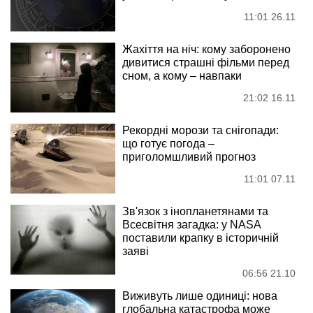
11:01 26.11
Жахіття на ніч: кому заборонено
дивитися страшні фільми перед
сном, а кому – навпаки
21:02 16.11
Рекордні морози та снігопади:
що готує погода –
приголомшливий прогноз
11:01 07.11
Зв'язок з інопланетянами та
Всесвітня загадка: у NASA
поставили крапку в історичній
заяві
06:56 21.10
Виживуть лише одиниці: нова
глобальна катастрофа може