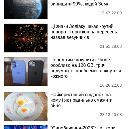
винищити 90% людей Землі
15:47 22.09
Ці знаки Зодіаку чекає крутий
поворот: гороскоп на вересень
назвав везунчиків
21:51 28.08
Перед тим як купити iPhone,
особливо на 128 GB, тричі
подумайте: проблеми торкнуться
кожного
16:26 22.08
Найкорисніший сніданок: на
чому і як правильно смажити
яйця
23:13 20.08
"Євробачення-2026": де і коли