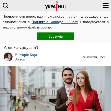
Продовжуючи переглядати ukrainci.com.ua Ви підтверджуєте, що
ознайомилися з
Політикою конфіденційності
і погоджуєтеся з
Головна
Розваги
ЧИТАТЬ НА РУССКОМ
використанням файлів cookie.
Невже це реально? Слава та Едгар Камінські
Зрозумів
можуть знову возз'єднатися в сім'ю
А як же Дікусар?!
Вікторія Корж
24 жовтня, 15:18
Автор