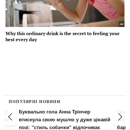
ПОПУЛЯРНІ НОВИНИ
пку
Буквально гола Анна Трінчер
Соко
злив
втиснула свою мушлю у дуже цікавій
апети
позі: "стиль собачки" відпочиває
барс