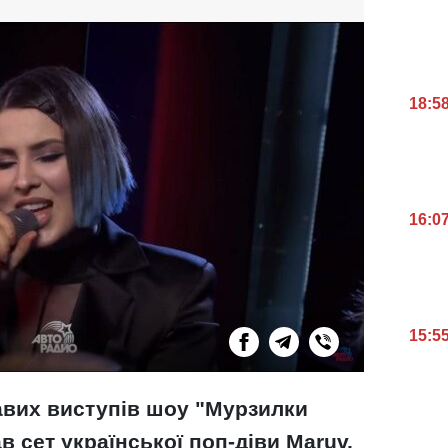
18:5
16:0
15:5
авих виступів шоу "Мурзилки
ав сет української поп-діви Maruv,