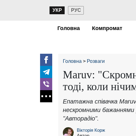
УКР
РУС
Головна
Компромат
Головна
Розваги
Maruv: "Скромн
тоді, коли ніч
Епатажна співачка Maruv
нескромними бажаннями у
"Авторадіо".
Вікторія Корж
Автор