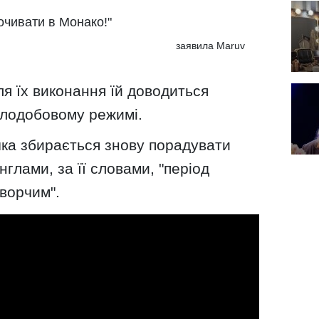
почивати в Монако!"
заявила Maruv
для їх виконання їй доводиться
ілодобовому режимі.
ка збирається знову порадувати
глами, за її словами, "період
творчим".