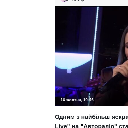
16 жовтня, 10:46
Одним з найбільш яскр
Live" на "Авторадіо" ст