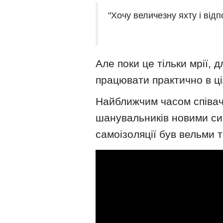
"Хочу величезну яхту і від
Але поки це тільки мрії, 
працювати практично в ц
Найближчим часом співач
шанувальників новими син
самоізоляції був вельми 