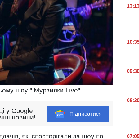
13:1
10:3
09:3
ьому шоу " Мурзилки Live"
08:3
ці у Google
Підписатися
іші новини!
дачів, які спостерігали за шоу по
07:0