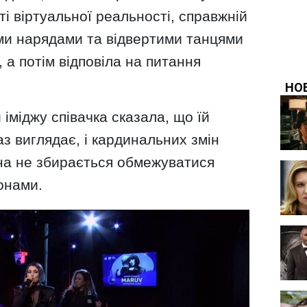
і віртуальної реальності, справжній
и нарядами та відвертими танцями
 а потім відповіла на питання
іміджу співачка сказала, що їй
аз виглядає, і кардинальних змін
она не збирається обмежуватися
онами.