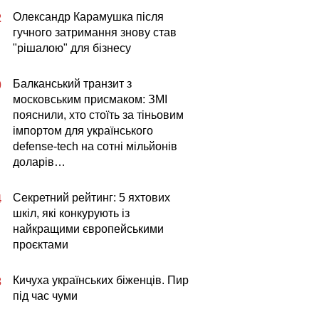
Олександр Карамушка після
2
гучного затримання знову став
"рішалою" для бізнесу
Балканський транзит з
0
московським присмаком: ЗМІ
пояснили, хто стоїть за тіньовим
імпортом для українського
defense-tech на сотні мільйонів
доларів…
Секретний рейтинг: 5 яхтових
4
шкіл, які конкурують із
найкращими європейськими
проєктами
Кичуха українських біженців. Пир
3
під час чуми