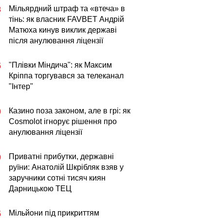
Мільярдний штраф та «втеча» в
3
тінь: як власник FAVBET Андрій
Матюха кинув виклик державі
після анулювання ліцензії
"Плівки Міндича": як Максим
5
Кріппа торгувався за телеканал
"Інтер"
Казино поза законом, але в грі: як
0
Cosmolot ігнорує рішення про
анулювання ліцензії
Приватні прибутки, державні
0
руїни: Анатолій Шкрібляк взяв у
заручники сотні тисяч киян
Дарницькою ТЕЦ
Мільйони під прикриттям
5