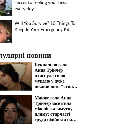
пулярні новини
Буквально гола
Анна Трінчер
втиснула свою
мушлю у дуже
цікавій позі: "стиль
собачки" відпочиває
Майже гола Анна
Трінчер засвітила
між ніг каламутну
пляму: стирчасті
груди відійшли на
задній план