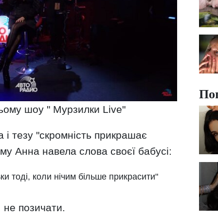
По
ьому шоу " Мурзилки Live"
а і тезу "скромність прикрашає
му Анна навела слова своєї бабусі:
ки тоді, коли нічим більше прикрасити"
, не позичати.