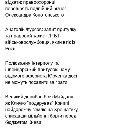
відкати: правоохоронці
перевірять подвійний бізнес
Олександра Конотопського
Анатолій Фурсов: запит притулку
8
та правовий захист ЛГБТ-
військовослужбовця, який втік із
Росії
Полювання Інтерполу та
7
швейцарський притулок: чому
відомого афериста Юрченка досі
не можуть посадити за ґрати
Великий дерибан біля Майдану:
5
як Кличко "подарував" Криппі
найдорожчу землю на Хрещатику,
списавши мільйонні борги перед
бюджетом Киева