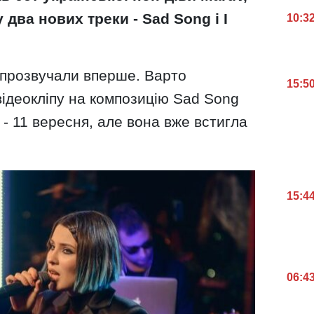
 два нових треки - Sad Song і I
10:3
 прозвучали вперше. Варто
15:5
відеокліпу на композицію Sad Song
 - 11 вересня, але вона вже встигла
15:4
06:4