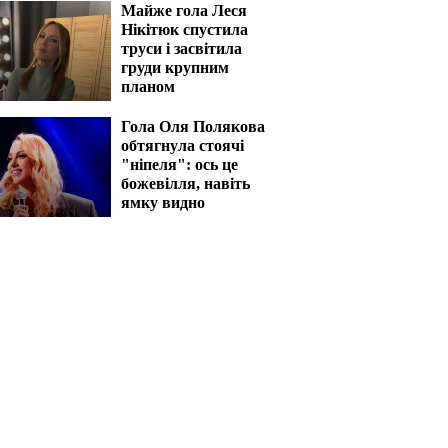
Майже гола Леся
Нікітюк спустила
труси і засвітила
груди крупним
планом
Гола Оля Полякова
обтягнула стоячі
"ніпеля": ось це
божевілля, навіть
ямку видно