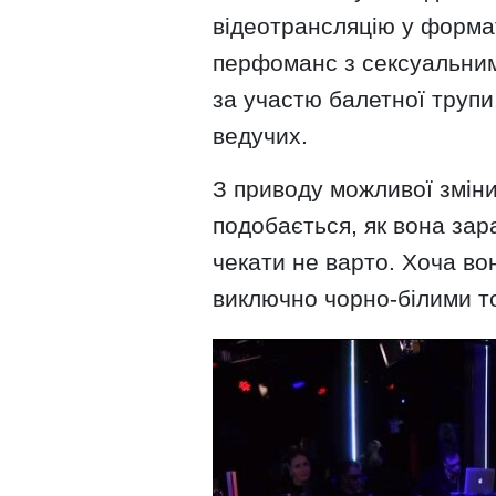
відеотрансляцію у формат
перфоманс з сексуальним
за участю балетної трупи,
ведучих.
З приводу можливої зміни 
подобається, як вона зар
чекати не варто. Хоча в
виключно чорно-білими т