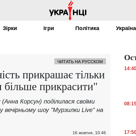
Зірки
Ігри
Політика
Україн
Ос
ЧИТАТЬ НА РУССКОМ
14:4
ість прикрашає тільки
им більше прикрасити"
 (Анна Корсун) поділилася своїми
08:1
 вечірньому шоу "Мурзилки Live" на
17:5
16 жовтня, 10:46