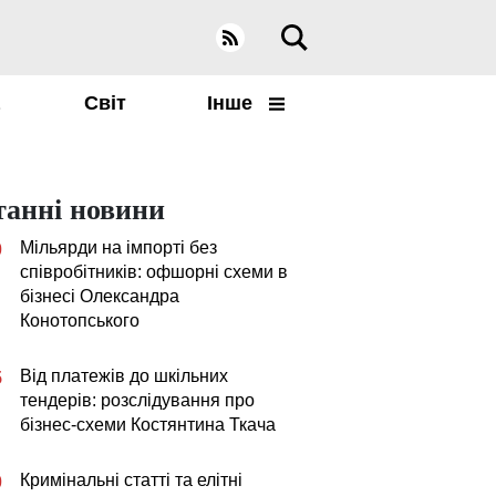
а
Світ
Інше
танні новини
Мільярди на імпорті без
0
співробітників: офшорні схеми в
бізнесі Олександра
Конотопського
Від платежів до шкільних
5
тендерів: розслідування про
бізнес-схеми Костянтина Ткача
Кримінальні статті та елітні
0