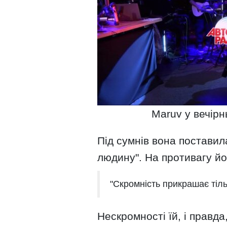
Maruv у вечірн
Під сумнів вона поставил
людину". На противагу йо
"Скромність прикрашає тіль
Нескромності їй, і правда