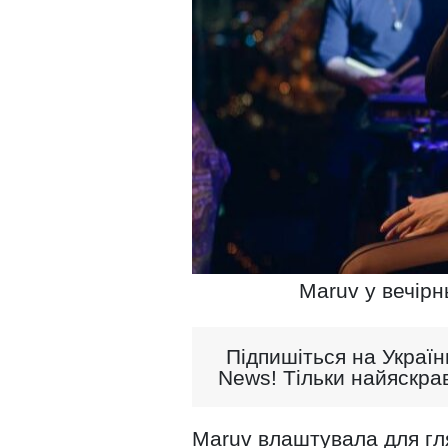
Maruv у вечірн
Підпишіться на Україн
News! Тільки найяскрав
Maruv влаштувала для гля