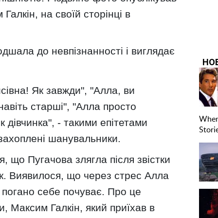
 Галкін, на своїй сторінці в
дшала до невпізнанності і виглядає
сівна! Як завжди", "Алла, ви
навіть старші", "Алла просто
к дівчинка", - такими епітетами
захоплені шанувальники.
, що Пугачова злягла після звістки
к. Виявилося, що через стрес Алла
в погано себе почуває. Про це
и, Максим Галкін, який приїхав в