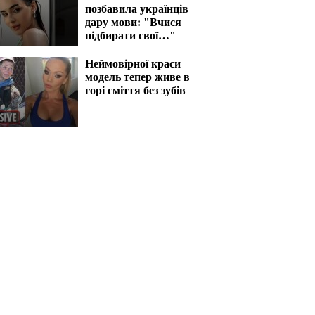
позбавила українців
дару мови: "Вчися
підбирати свої…"
Неймовірної краси
модель тепер живе в
горі сміття без зубів