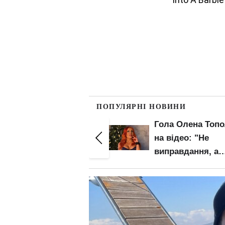
ПОПУЛЯРНІ НОВИНИ
Гола Олена Тополя
Гола Олена Топ
на відео: "Не
засвітила попку 
виправдання, а
зону бікіні круп
факт"
планом: злив ві
– початок