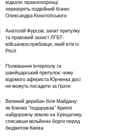
відкати: правоохоронці
перевірять подвійний бізнес
Олександра Конотопського
Анатолій Фурсов: запит притулку
8
та правовий захист ЛГБТ-
військовослужбовця, який втік із
Росії
Полювання Інтерполу та
7
швейцарський притулок: чому
відомого афериста Юрченка досі
не можуть посадити за ґрати
Великий дерибан біля Майдану:
5
як Кличко "подарував" Криппі
найдорожчу землю на Хрещатику,
списавши мільйонні борги перед
бюджетом Киева