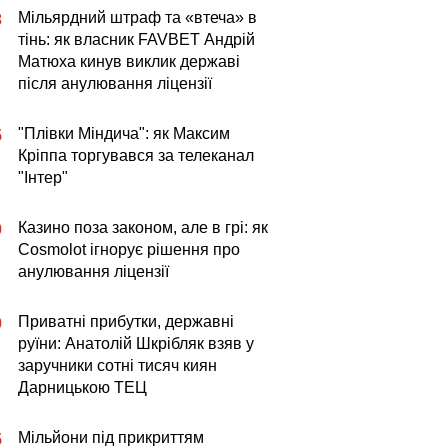
Мільярдний штраф та «втеча» в
3
тінь: як власник FAVBET Андрій
Матюха кинув виклик державі
після анулювання ліцензії
"Плівки Міндича": як Максим
5
Кріппа торгувався за телеканал
"Інтер"
Казино поза законом, але в грі: як
0
Cosmolot ігнорує рішення про
анулювання ліцензії
Приватні прибутки, державні
0
руїни: Анатолій Шкрібляк взяв у
заручники сотні тисяч киян
Дарницькою ТЕЦ
Мільйони під прикриттям
5