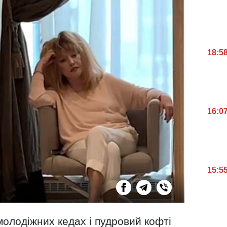
18:5
16:0
15:5
олодіжних кедах і пудровий кофті