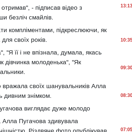
13:1
 отримав", - підписав відео з
и безліч смайлів.
ти компліментами, підкреслюючи, як
для своїх років.
10:3
", "Я її і не впізнала, думала, якась
к дівчинка молоденька", "Як
09:3
вальники.
о вражала своїх шанувальників Алла
ь дивним знімком.
08:3
Пугачова виглядає дуже молодо
а Алла Пугачова здивувала
07:0
нішністю. Різдвяне фото опублікував