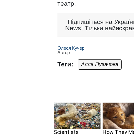
театр.
Підпишіться на Україн
News! Тільки найяскрав
Олеся Кучер
Автор
Теги:
Алла Пугачова