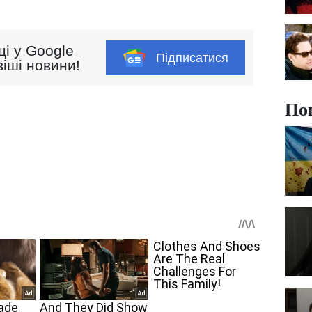
ці у Google
Підписатися
іші новини!
По