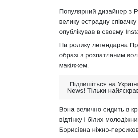
Популярний дизайнер з Ро
велику естрадну співачку 
опублікував в своєму Inst
На ролику легендарна Пр
образі з розпатланим во
макіяжем.
Підпишіться на Україн
News! Тільки найяскрав
Вона велично сидить в кр
відтінку і білих молодіж
Борисівна ніжно-персиков