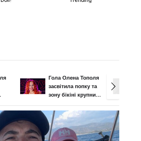
оля
Соковита Анна
Майже 
та
Трінчер оголила
Кузнє
ним
апетитні груди і
грудьм
део
нижче пояса: ось це
зона б
барсетка