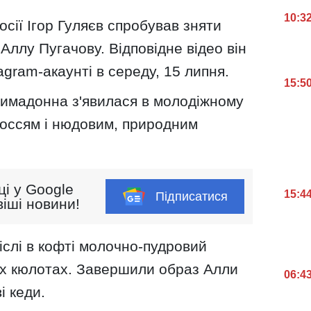
10:3
сії Ігор Гуляєв спробував зняти
Аллу Пугачову. Відповідне відео він
agram-акаунті в середу, 15 липня.
15:5
имадонна з'явилася в молодіжному
лоссям і нюдовим, природним
ці у Google
15:4
Підписатися
іші новини!
іслі в кофті молочно-пудровий
них кюлотах. Завершили образ Алли
06:4
і кеди.