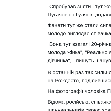
"Спробував зняти і тут же
Пугачовою Гуляєв, додавш
Фанати тут же стали сипа
молодо виглядає співачка 
"Вона тут взагалі 20-річна
молода жінка", "Реально я
дівчинка", - пишуть шану
В останній раз так сильн
на Рождесто, поділившис
На фотографії чоловіка 
Відома російська співачк
шанувальників своєю зов