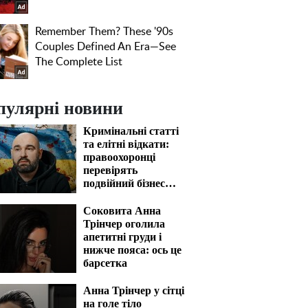
пулярні новини
Кримінальні статті
та елітні відкати:
правоохоронці
перевірять
подвійний бізнес
Олександра
Конотопського
Соковита Анна
Трінчер оголила
апетитні груди і
нижче пояса: ось це
барсетка
Анна Трінчер у сітці
на голе тіло