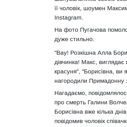
її чоловік, шоумен Максим
Instagram.
На фото Пугачова помоло
дуже стильно.
"Вау! Розкішна Алла Бори
дівчинка! Макс, виглядає 
красуня", "Борисівна, ви я
нагородили Примадонну 
Нагадаємо, повідомлялося
про смерть Галини Волче
Борисівна вже кілька дні
повідомив чоловік співачк