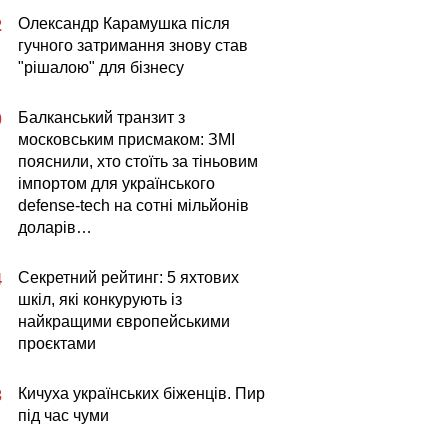
Олександр Карамушка після
2
гучного затримання знову став
"рішалою" для бізнесу
Балканський транзит з
0
московським присмаком: ЗМІ
пояснили, хто стоїть за тіньовим
імпортом для українського
defense-tech на сотні мільйонів
доларів…
Секретний рейтинг: 5 яхтових
4
шкіл, які конкурують із
найкращими європейськими
проєктами
Кичуха українських біженців. Пир
3
під час чуми