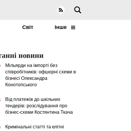
а
Світ
Інше
танні новини
Мільярди на імпорті без
0
співробітників: офшорні схеми в
бізнесі Олександра
Конотопського
Від платежів до шкільних
5
тендерів: розслідування про
бізнес-схеми Костянтина Ткача
Кримінальні статті та елітні
0