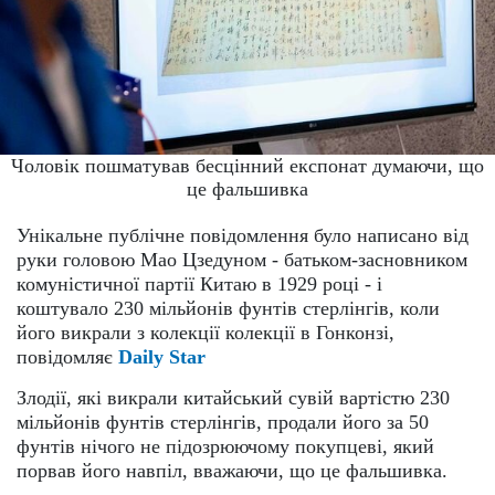
Чоловік пошматував бесцінний експонат думаючи, що
це фальшивка
Унікальне публічне повідомлення було написано від
руки головою Мао Цзедуном - батьком-засновником
комуністичної партії Китаю в 1929 році - і
коштувало 230 мільйонів фунтів стерлінгів, коли
його викрали з колекції колекції в Гонконзі,
повідомляє
Daily Star
Злодії, які викрали китайський сувій вартістю 230
мільйонів фунтів стерлінгів, продали його за 50
фунтів нічого не підозрюючому покупцеві, який
порвав його навпіл, вважаючи, що це фальшивка.