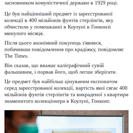
засновником комуністичної держави в 1929 році.
Це був найцінніший предмет із зареєстрованої
колекції в 400 мільйонів фунтів стерлінгів, яку
обчистили у помешканні в Коулуні в Гонконзі
минулого місяця.
Після цього анонімний покупець з'явився,
побачивши повідомлення про крадіжку, повідомляє
The Times.
Він сказав, що вважає каліграфічний сувій
фальшивим, і порвав його, щоб легше зберігати.
Це предмет був найбільш цінуваним експонатом
серед зареєстрованої колекції, вартість якої сягає 400
мільйонів фунтів стерлінгів та викраденої з квартири
знаменитого колекціонера в Коулуні, Гонконг.