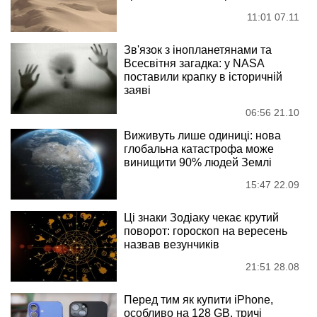
11:01 07.11
Зв'язок з інопланетянами та
Всесвітня загадка: у NASA
поставили крапку в історичній
заяві
06:56 21.10
Виживуть лише одиниці: нова
глобальна катастрофа може
винищити 90% людей Землі
15:47 22.09
Ці знаки Зодіаку чекає крутий
поворот: гороскоп на вересень
назвав везунчиків
21:51 28.08
Перед тим як купити iPhone,
особливо на 128 GB, тричі