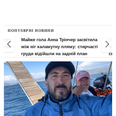
ПОПУЛЯРНІ НОВИНИ
пку
Майже гола Анна Трінчер засвітила
Гола 
злив
між ніг каламутну пляму: стирчасті
обжал
груди відійшли на задній план
свідо