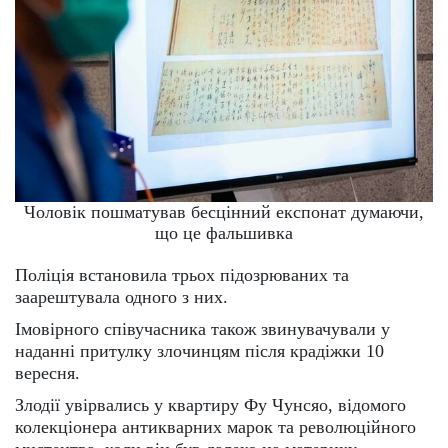
Чоловік пошматував бесцінний експонат думаючи,
що це фальшивка
Поліція встановила трьох підозрюваних та
заарештувала одного з них.
Імовірного співучасника також звинувачували у
наданні притулку злочинцям після крадіжки 10
вересня.
Злодії увірвались у квартиру Фу Чунсяо, відомого
колекціонера антикварних марок та революційного