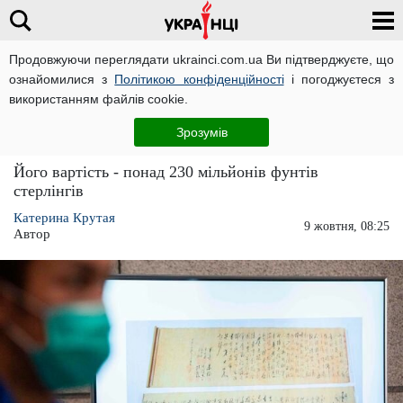
Продовжуючи переглядати ukrainci.com.ua Ви підтверджуєте, що
ознайомилися з
Політикою конфіденційності
і погоджуєтеся з
Головна
Розваги
ЧИТАТЬ НА РУССКОМ
використанням файлів cookie.
Чоловік пошматував бесцінний експонат
Зрозумів
думаючи, що це фальшивка
Його вартість - понад 230 мільйонів фунтів
стерлінгів
Катерина Крутая
9 жовтня, 08:25
Автор