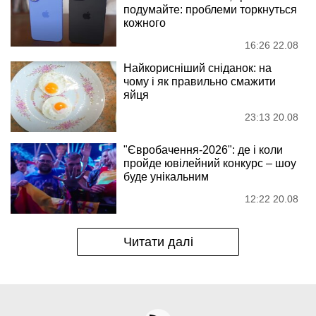
подумайте: проблеми торкнуться
кожного
16:26 22.08
Найкорисніший сніданок: на
чому і як правильно смажити
яйця
23:13 20.08
"Євробачення-2026": де і коли
пройде ювілейний конкурс – шоу
буде унікальним
12:22 20.08
Читати далі