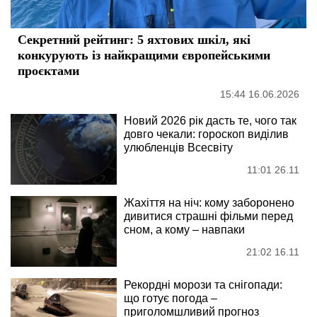
Секретний рейтинг: 5 яхтових шкіл, які
конкурують із найкращими європейськими
проєктами
15:44 16.06.2026
Новий 2026 рік дасть те, чого так
довго чекали: гороскоп виділив
улюбленців Всесвіту
11:01 26.11
Жахіття на ніч: кому заборонено
дивитися страшні фільми перед
сном, а кому – навпаки
21:02 16.11
Рекордні морози та снігопади:
що готує погода –
приголомшливий прогноз