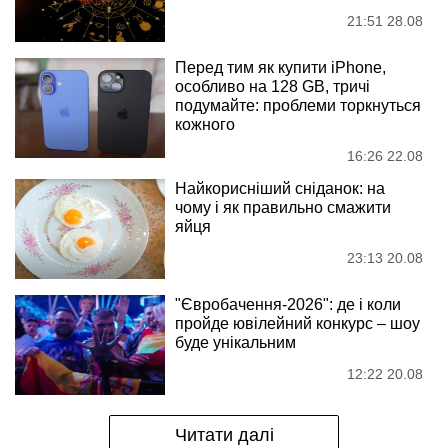
21:51 28.08
Перед тим як купити iPhone,
особливо на 128 GB, тричі
подумайте: проблеми торкнуться
кожного
16:26 22.08
Найкорисніший сніданок: на
чому і як правильно смажити
яйця
23:13 20.08
"Євробачення-2026": де і коли
пройде ювілейний конкурс – шоу
буде унікальним
12:22 20.08
Читати далі