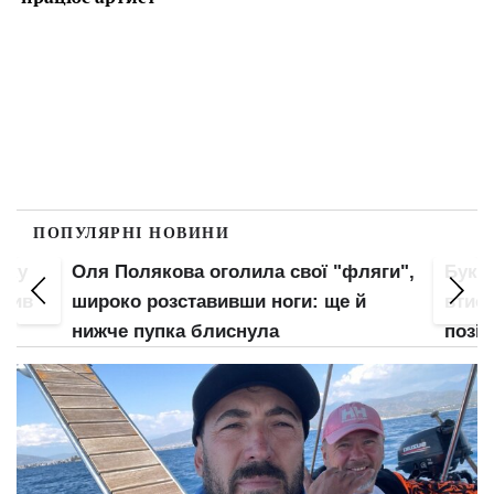
ПОПУЛЯРНІ НОВИНИ
пку
Оля Полякова оголила свої "фляги",
Букв
злив
широко розставивши ноги: ще й
втис
нижче пупка блиснула
позі: