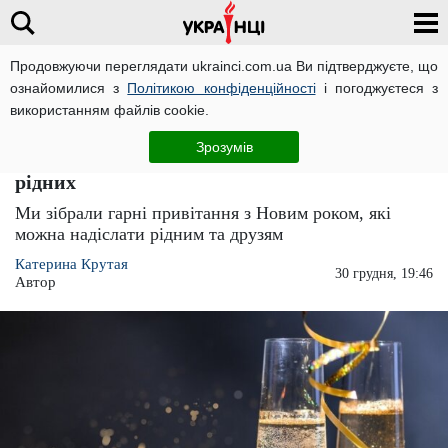
Продовжуючи переглядати ukrainci.com.ua Ви підтверджуєте, що
ознайомилися з
Політикою конфіденційності
і погоджуєтеся з
Головна
Розваги
ЧИТАТЬ НА РУССКОМ
використанням файлів cookie.
З Новим роком, з новим щастям: привітання
Зрозумів
з 2024 року в прозі для друзів, колег та
рідних
Ми зібрали гарні привітання з Новим роком, які
можна надіслати рідним та друзям
Катерина Крутая
30 грудня, 19:46
Автор