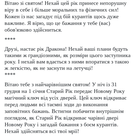
Вітаю зі святом! Нехай цей рік принесе непорушну
віру в себе і більше моральних та фізичних сил!
Кожен із нас загадує під бій курантів щось дуже
важливе. Я вірю, що це бажання у тебе (вас)
обов'язково здійсниться.
****
Друзі, настає рік Дракона! Нехай ваші плани будуть
такими ж грандіозними, як розміри цього заступника
року. І нехай вам вдається з ними впоратися з такою
ж легкістю, як не заснути на летучці!
****
Вітаю тебе з найчарівнішим святом! У ніч із 31
грудня на 1 січня Старий Рік передає Новому Року
магічний ключ від усіх дверей. Цей ключ відкриває
перед людьми всі таємні ходи до виконання
заповітних бажань. Встигни побачити внутрішнім
поглядом, як Старий Рік відкриває чарівні двері
Новому Року і загадай бажання з боєм курантів.
Нехай здійсняться всі твої мрії!