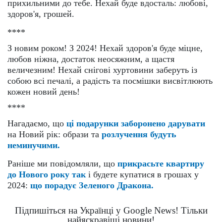
прихильними до тебе. Нехай буде вдосталь: любові,
здоров'я, грошей.
****
З новим роком! З 2024! Нехай здоров'я буде міцне,
любов ніжна, достаток неосяжним, а щастя
величезним! Нехай снігові хуртовини заберуть із
собою всі печалі, а радість та посмішки висвітлюють
кожен новий день!
****
Нагадаємо, що
ці подарунки заборонено дарувати
на Новий рік: образи та
розлучення будуть
неминучими.
Раніше ми повідомляли, що
прикрасьте квартиру
до Нового року так
і будете купатися в грошах у
2024:
що порадує Зеленого Дракона.
Підпишіться на Українці у Google News! Тільки
найяскравіші новини!