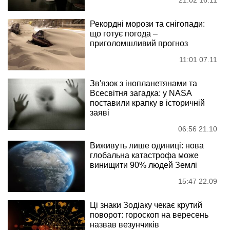
21:02 16.11
Рекордні морози та снігопади:
що готує погода –
приголомшливий прогноз
11:01 07.11
Зв'язок з інопланетянами та
Всесвітня загадка: у NASA
поставили крапку в історичній
заяві
06:56 21.10
Виживуть лише одиниці: нова
глобальна катастрофа може
винищити 90% людей Землі
15:47 22.09
Ці знаки Зодіаку чекає крутий
поворот: гороскоп на вересень
назвав везунчиків