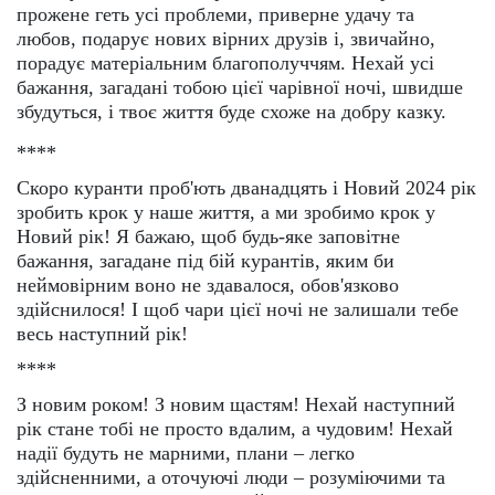
прожене геть усі проблеми, приверне удачу та
любов, подарує нових вірних друзів і, звичайно,
порадує матеріальним благополуччям. Нехай усі
бажання, загадані тобою цієї чарівної ночі, швидше
збудуться, і твоє життя буде схоже на добру казку.
****
Скоро куранти проб'ють дванадцять і Новий 2024 рік
зробить крок у наше життя, а ми зробимо крок у
Новий рік! Я бажаю, щоб будь-яке заповітне
бажання, загадане під бій курантів, яким би
неймовірним воно не здавалося, обов'язково
здійснилося! І щоб чари цієї ночі не залишали тебе
весь наступний рік!
****
З новим роком! З новим щастям! Нехай наступний
рік стане тобі не просто вдалим, а чудовим! Нехай
надії будуть не марними, плани – легко
здійсненними, а оточуючі люди – розуміючими та