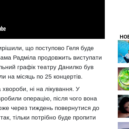
ирішили, що поступово Геля буде
 сама Радміла продовжить виступати
ольний графік театру Данилко був
и на місяць по 25 концертів.
а хвороби, ні на лікування. У
й зробили операцію, після чого вона
може через тиждень повернутися до
 так, тільки потрібно буде пропити