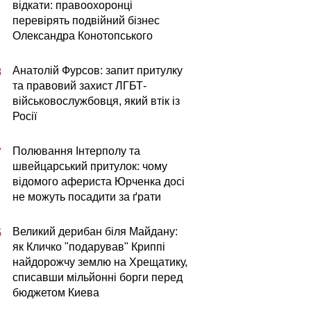
відкати: правоохоронці
перевірять подвійний бізнес
Олександра Конотопського
Анатолій Фурсов: запит притулку
8
та правовий захист ЛГБТ-
військовослужбовця, який втік із
Росії
Полювання Інтерполу та
7
швейцарський притулок: чому
відомого афериста Юрченка досі
не можуть посадити за ґрати
Великий дерибан біля Майдану:
5
як Кличко "подарував" Криппі
найдорожчу землю на Хрещатику,
списавши мільйонні борги перед
бюджетом Киева