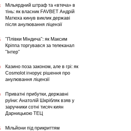
Мільярдний штраф та «втеча» в
3
тінь: як власник FAVBET Андрій
Матюха кинув виклик державі
після анулювання ліцензії
"Плівки Міндича": як Максим
5
Кріппа торгувався за телеканал
"Інтер"
Казино поза законом, але в грі: як
0
Cosmolot ігнорує рішення про
анулювання ліцензії
Приватні прибутки, державні
0
руїни: Анатолій Шкрібляк взяв у
заручники сотні тисяч киян
Дарницькою ТЕЦ
Мільйони під прикриттям
5