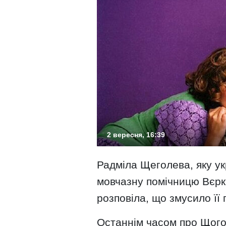
2 вересня, 16:39
Радміла Щеголева, яку ук
мовчазну помічницю Вєрк
розповіла, що змусило її 
Останнім часом про Щоголе