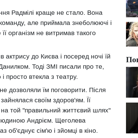
ання Радмілі краще не стало. Вона
 команду, але приймала знеболюючі і
 її організм не витримав такого
в актрису до Києва і посеред ночі їй
По
Данилком. Тоді ЗМІ писали про те,
і просто втекла з театру.
 не дозволяли їм поговорити. Після
зайнялася своїм здоров'ям. Її
на той "правильний життєвий шлях"
 людиною Андрієм. Щеголева
з об'єднує сім'ю і зйомці в кіно.