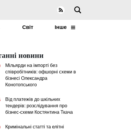
а
Світ
Інше
танні новини
Мільярди на імпорті без
0
співробітників: офшорні схеми в
бізнесі Олександра
Конотопського
Від платежів до шкільних
5
тендерів: розслідування про
бізнес-схеми Костянтина Ткача
Кримінальні статті та елітні
0