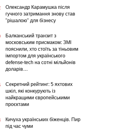
Олександр Карамушка після
2
гучного затримання знову став
"рішалою" для бізнесу
Балканський транзит з
0
московським присмаком: ЗМІ
пояснили, хто стоїть за тіньовим
імпортом для українського
defense-tech на сотні мільйонів
доларів…
Секретний рейтинг: 5 яхтових
4
шкіл, які конкурують із
найкращими європейськими
проєктами
Кичуха українських біженців. Пир
3
під час чуми