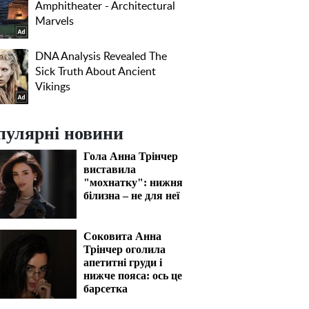
пулярні новини
Гола Анна Трінчер
виставила
"мохнатку": нижня
білизна – не для неї
Соковита Анна
Трінчер оголила
апетитні груди і
нижче пояса: ось це
барсетка