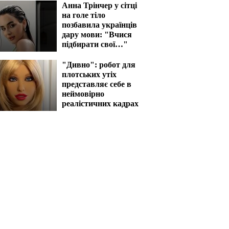
Анна Трінчер у сітці
на голе тіло
позбавила українців
дару мови: "Вчися
підбирати свої…"
"Дивно": робот для
плотських утіх
представляє себе в
неймовірно
реалістичних кадрах