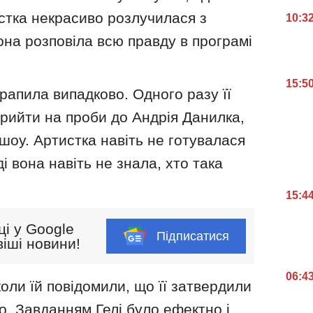
стка некрасиво розлучилася з
10:3
на розповіла всю правду в програмі
15:5
рапила випадково. Одного разу її
рийти на проби до Андрія Данилка,
 шоу. Артистка навіть не готувалася
ді вона навіть не знала, хто така
15:4
ці у Google
Підписатися
іші новини!
06:4
оли їй повідомили, що її затвердили
о. Завданням Гелі було ефектно і