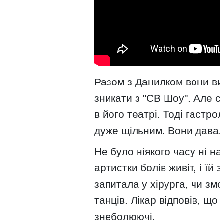
Разом з Данилком вони в
зникати з "СВ Шоу". Але
в його театрі. Тоді гастр
дуже щільним. Вони давал
Не було ніякого часу ні н
артистки болів живіт, і ї
запитала у хірурга, чи з
танців. Лікар відповів, що
знеболюючі.