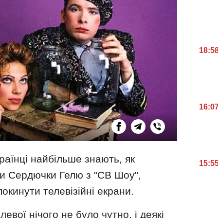
18:5
16:0
раїнці найбільше знають, як
15:5
и Сердючки Гелю з "СВ Шоу",
покинути телевізійні екрани.
вої нічого не було чутно, і деякі