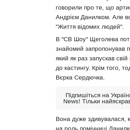
говорили про те, що арти
Андрієм Данилком. Але во
"Життя відомих людей".
В "СВ Шоу" Щеголева пот
знайомий запропонував п
який як раз запускав свій
до кастингу. Крім того, то
Вєрка Сердючка.
Підпишіться на Україн
News! Тільки найяскрав
Вона дуже здивувалася, к
на роль помічниці Данилк