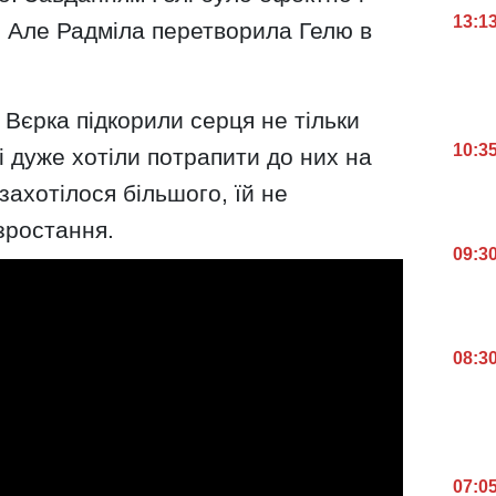
13:1
. Але Радміла перетворила Гелю в
 Вєрка підкорили серця не тільки
10:3
які дуже хотіли потрапити до них на
захотілося більшого, їй не
зростання.
09:3
08:3
07:0