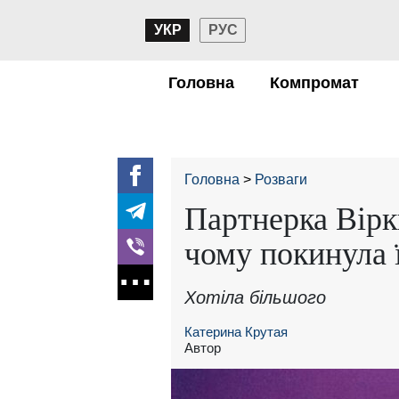
УКР
РУС
Головна
Компромат
Головна
Розваги
Партнерка Вірк
чому покинула ї
Хотіла більшого
Катерина Крутая
Автор